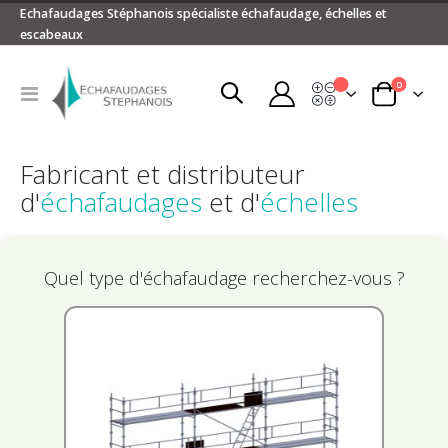
Echafaudages Stéphanois spécialiste échafaudage, échelles et
escabeaux
articles
0
Devis
Basculer
Panier
la
navigation
Fabricant et distributeur
d'
échafaudages
et d'
échelles
Quel type d'échafaudage recherchez-vous ?