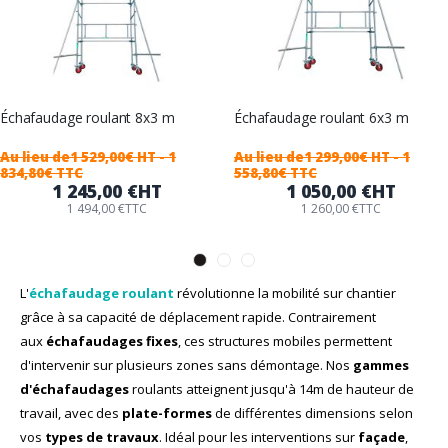
Échafaudage roulant 8x3 m
Échafaudage roulant 6x3 m
Au lieu de
1 529,00€ HT
- 1
Au lieu de
1 299,00€ HT
- 1
834,80€ TTC
558,80€ TTC
1 245,00 €
HT
1 050,00 €
HT
1 494,00 €
TTC
1 260,00 €
TTC
L'
échafaudage roulant
révolutionne la mobilité sur chantier
grâce à sa capacité de déplacement rapide. Contrairement
aux
échafaudages fixes
, ces structures mobiles permettent
d'intervenir sur plusieurs zones sans démontage. Nos
gammes
d'échafaudages
roulants atteignent jusqu'à 14m de hauteur de
travail, avec des
plate-formes
de différentes dimensions selon
vos
types de travaux
. Idéal pour les interventions sur
façade
,