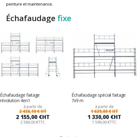
peinture et maintenance.
Échafaudage
fixe
Échafaudage faitage
Échafaudage spécial faitage
révolution 4en1
7x9 m
à partir de
à partir de
2 436,10 € HT
1 639,00 € HT
2 155,00 €
HT
1 330,00 €
HT
2 586,00 €
TTC
1 596,00 €
TTC