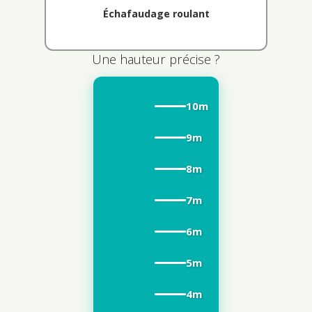
Échafaudage roulant
Une hauteur précise ?
10m
9m
8m
7m
6m
5m
4m