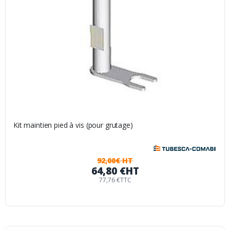
Kit maintien pied à vis (pour grutage)
92,00€ HT
64,80 €
HT
77,76 €
TTC