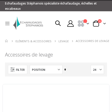
Echafaudages Stéphanois spécialiste échafaudage, échelles et
escabeaux
articles
0
Devis
Basculer
Panier
la
navigation
ACCESSOIRES DE LEVAGE
ELÉMENTS & ACCESSOIRES
LEVAGE
Accessoires de levage
Par
FILTER
ordre
décroissant