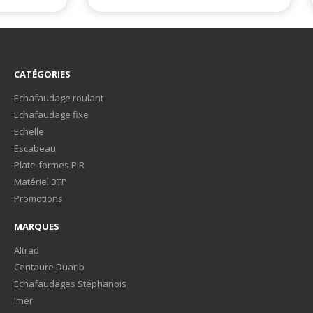
CATÉGORIES
Echafaudage roulant
Echafaudage fixe
Echelle
Escabeau
Plate-formes PIR
Matériel BTP
Promotions
MARQUES
Altrad
Centaure Duarib
Echafaudages Stéphanois
Imer