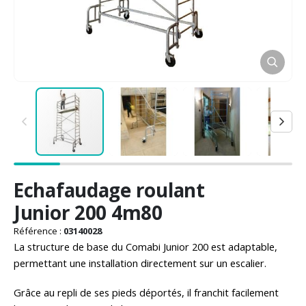
Passer
Echafaudage roulant
au
début
Junior 200 4m80
de
la
Référence :
03140028
Galerie
La structure de base du Comabi Junior 200 est adaptable,
d’images
permettant une installation directement sur un escalier.
Grâce au repli de ses pieds déportés, il franchit facilement