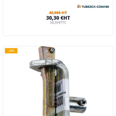
43,00€ HT
30,30 €
HT
36,36 €
TTC
-29%