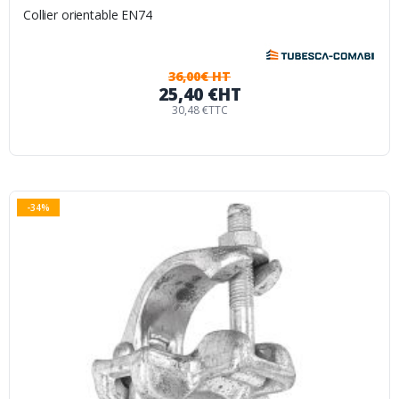
Collier orientable EN74
36,00€ HT
25,40 €
HT
30,48 €
TTC
-34%