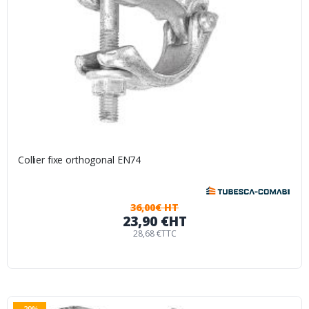
Collier fixe orthogonal EN74
36,00€ HT
23,90 €
HT
28,68 €
TTC
-29%