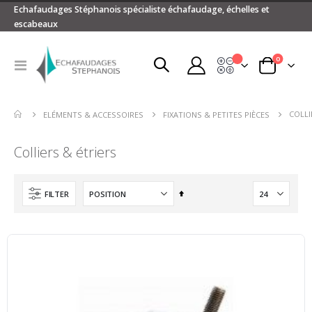
Echafaudages Stéphanois spécialiste échafaudage, échelles et
escabeaux
articles
0
Devis
Basculer
Panier
la
navigation
COLLI
ELÉMENTS & ACCESSOIRES
FIXATIONS & PETITES PIÈCES
Colliers & étriers
Par
FILTER
ordre
décroissant