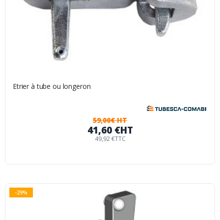
Etrier à tube ou longeron
59,00€ HT
41,60 €
HT
49,92 €
TTC
-29%