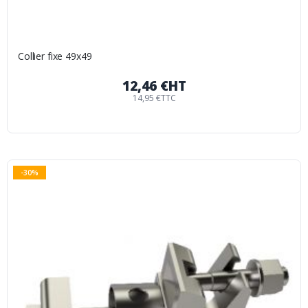
Collier fixe 49x49
12,46 €
HT
14,95 €
TTC
-30%