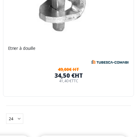
Etrier à douille
49,00€ HT
34,50 €
HT
41,40 €
TTC