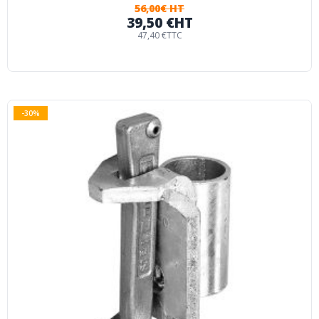
56,00€ HT
39,50 €
HT
47,40 €
TTC
-30%