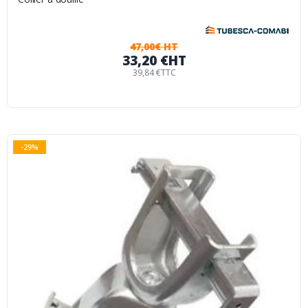
47,00€ HT
33,20 €
HT
39,84 €
TTC
-29%