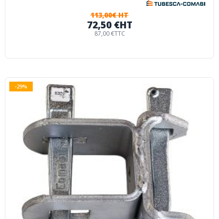
113,00€ HT
72,50 €
HT
87,00 €
TTC
-29%