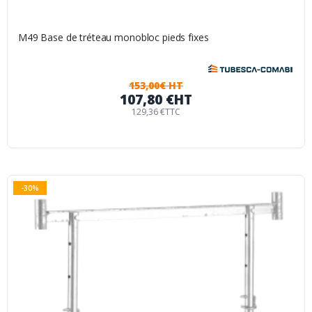
M49 Base de tréteau monobloc pieds fixes
153,00€ HT
107,80 €
HT
129,36 €
TTC
-30%