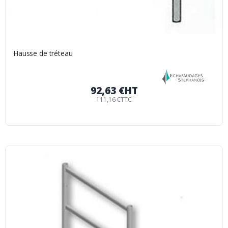
Hausse de tréteau
92,63 €
HT
111,16 €
TTC