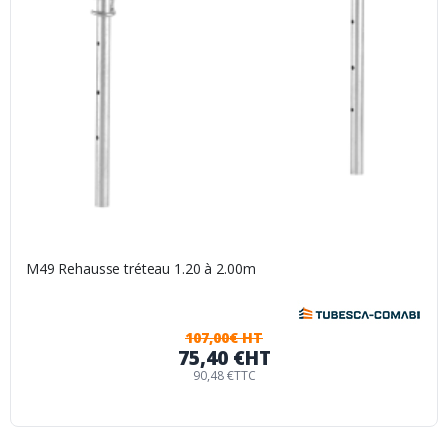
M49 Rehausse tréteau 1.20 à 2.00m
107,00€ HT
75,40 €
HT
90,48 €
TTC