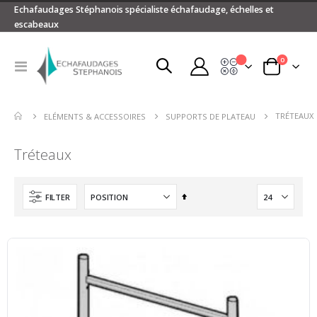
Echafaudages Stéphanois spécialiste échafaudage, échelles et
escabeaux
articles
0
Devis
Basculer
Panier
la
navigation
TRÉTEAUX
ELÉMENTS & ACCESSOIRES
SUPPORTS DE PLATEAU
Tréteaux
Par
FILTER
ordre
décroissant