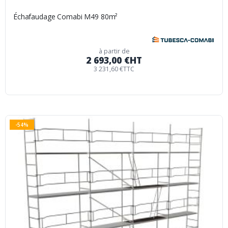
Échafaudage Comabi M49 80m²
à partir de
2 693,00 €
HT
3 231,60 €
TTC
-54%