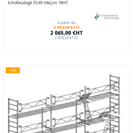
Echafaudage ES49 Maçon 78m²
à partir de
2 303,00 € HT
2 065,00 €
HT
2 478,00 €
TTC
-10%