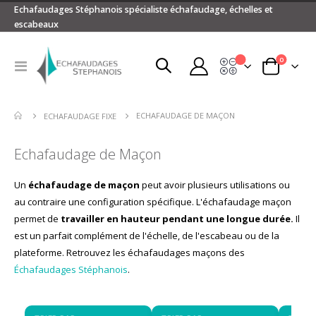
Echafaudages Stéphanois spécialiste échafaudage, échelles et
escabeaux
articles
0
Devis
Basculer
Panier
la
navigation
ECHAFAUDAGE DE MAÇON
ECHAFAUDAGE FIXE
Echafaudage de Maçon
Un
échafaudage de maçon
peut avoir plusieurs utilisations ou
au contraire une configuration spécifique. L'échafaudage maçon
permet de
travailler en hauteur pendant une longue durée.
Il
est un parfait complément de l'échelle, de l'escabeau ou de la
plateforme. Retrouvez les échafaudages maçons des
Échafaudages Stéphanois
.