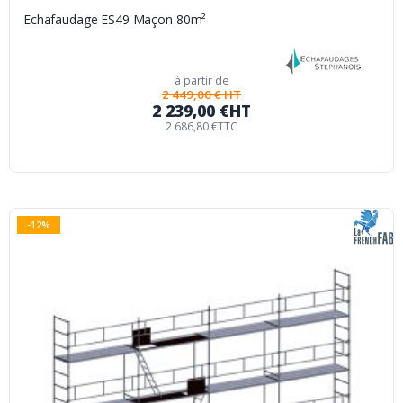
Echafaudage ES49 Maçon 80m²
à partir de
2 449,00 € HT
2 239,00 €
HT
2 686,80 €
TTC
-12%