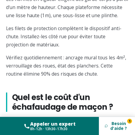
d'un mètre de hauteur. Chaque plateforme nécessite
une lisse haute (1m), une sous-lisse et une plinthe.
Les filets de protection complètent le dispositif anti-
chute. Installez-les côté rue pour éviter toute
projection de matériaux.
Vérifiez quotidiennement : ancrage mural tous les 4m²,
verrouillage des roues, état des planchers. Cette
routine élimine 90% des risques de chute.
Quel est le coût d'un
échafaudage de maçon ?
Les tarifs dépendent de plusieurs facteurs, mais pour
1
Appeler un expert
Besoin
d'aide ?
du matériel professionnel, il faudra compter entre
8h-12h · 13h30-17h30