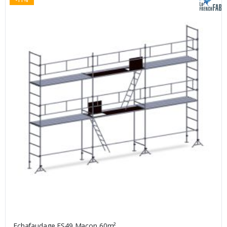
Echafaudage ES49 Maçon 60m²