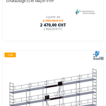
Echafaudage ES49 Maçon 91m²
à partir de
2 769,00 € HT
2 470,00 €
HT
2 964,00 €
TTC
-12%