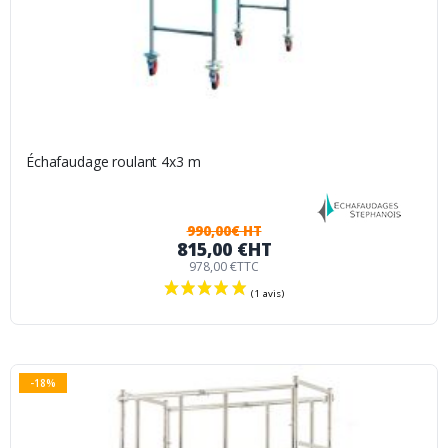
Échafaudage roulant 4x3 m
990,00€ HT
815,00 €
HT
978,00 €
TTC
-18%
(1 avis)