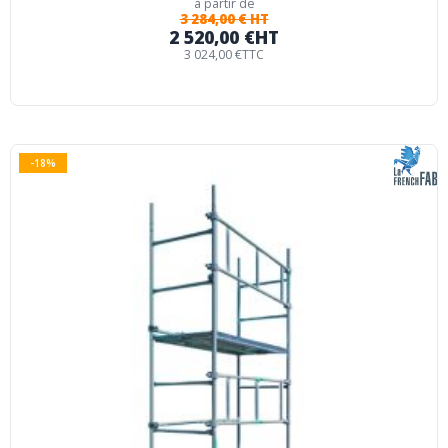
à partir de
3 284,00 € HT
2 520,00 €
HT
3 024,00 €
TTC
-18%