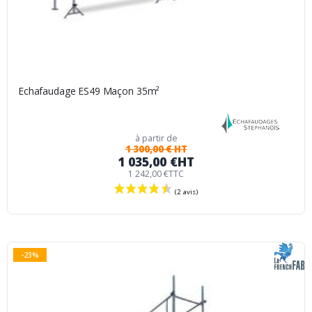
Echafaudage ES49 Maçon 35m²
à partir de
1 300,00 € HT
1 035,00 €
HT
1 242,00 €
TTC
(8 avis)
-23%