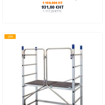
1 150,00€ HT
931,00 €
HT
1 117,20 €
TTC
-22%