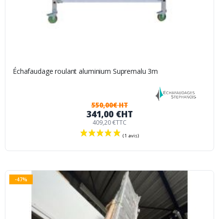
Échafaudage roulant aluminium Supremalu 3m
550,00€ HT
341,00 €
HT
409,20 €
TTC
-47%