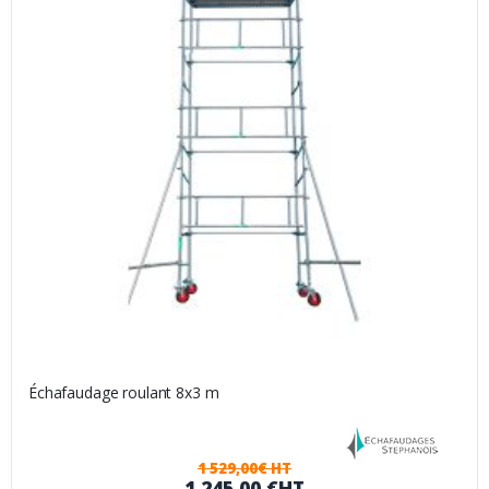
Échafaudage roulant 8x3 m
1 529,00€ HT
1 245,00 €
HT