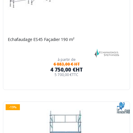
Echafaudage ES45 Façadier 190 m²
à partir de
6 083,00 € HT
4 750,00 €
HT
5 700,00 €
TTC
-19%