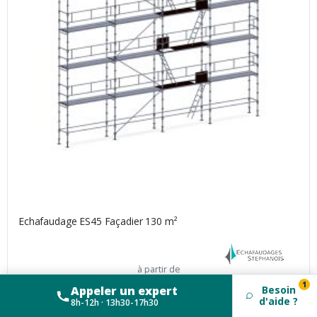
Echafaudage ES45 Façadier 130 m²
à partir de
4 432,00 € HT
1
Appeler un expert
Besoin
3 440,00 €
HT
d'aide ?
8h-12h · 13h30-17h30
4 128,00 €
TTC