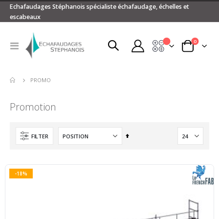
Echafaudages Stéphanois spécialiste échafaudage, échelles et
escabeaux
articles
0
Devis
Basculer
Panier
la
navigation
PROMO
Promotion
Par
FILTER
ordre
décroissant
-18%