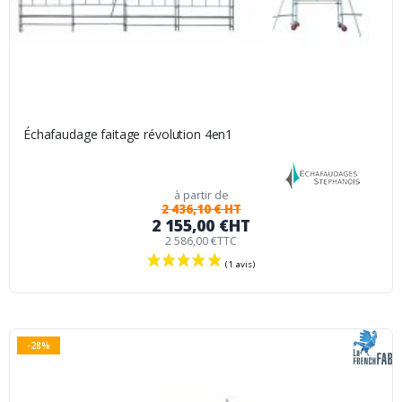
Échafaudage faitage révolution 4en1
à partir de
2 436,10 € HT
2 155,00 €
HT
2 586,00 €
TTC
-28%