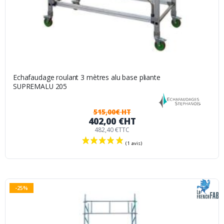
Echafaudage roulant 3 mètres alu base pliante
SUPREMALU 205
515,00€ HT
402,00 €
HT
482,40 €
TTC
-25%
(3 avis)