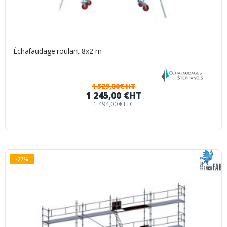
Échafaudage roulant 8x2 m
1 529,00€ HT
1 245,00 €
HT
1 494,00 €
TTC
-27%