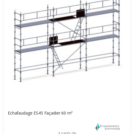
Echafaudage ES45 Façadier 60 m²
à partir de