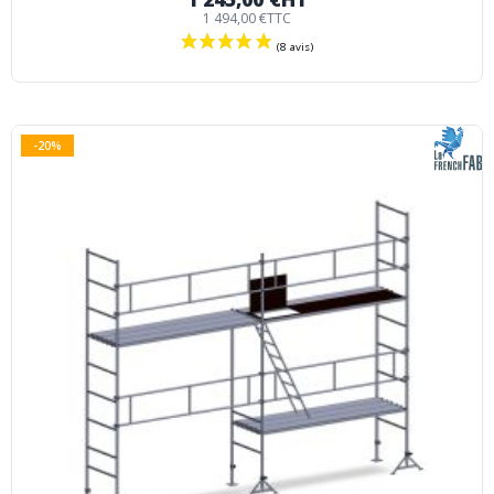
1 494,00 €
TTC
-20%