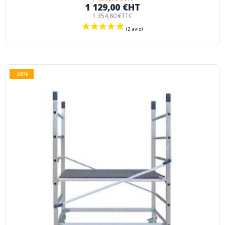
1 129,00 €
HT
1 354,80 €
TTC
-38%
(1 avis)