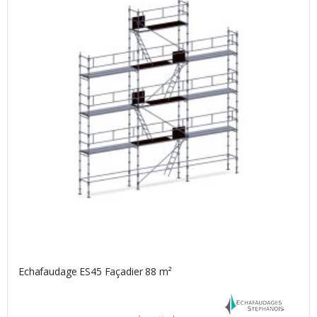
(3 avis)
Echafaudage ES45 Façadier 88 m²