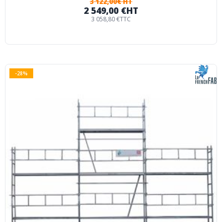
3 122,00€ HT
2 549,00 €
HT
3 058,80 €
TTC
-28%