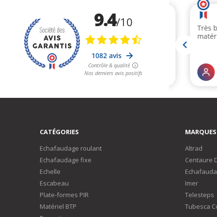
CATÉGORIES
MARQUES
Echafaudage roulant
Altrad
Echafaudage fixe
Centaure 
Echelle
Echafauda
Escabeau
Imer
Plate-formes PIR
Telesteps
Matériel BTP
Tubesca C