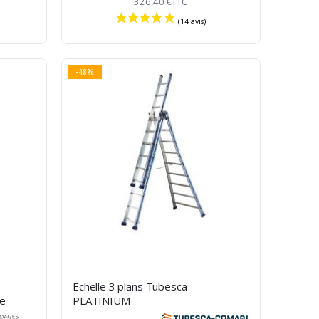
326,40 €
TTC
-48%
(48 avis)
Echelle 3 plans Tubesca
de
PLATINIUM