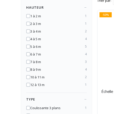
Trier par
HAUTEUR
-50%
1 à 2 m
1
2 à 3 m
1
3 à 4 m
2
4 à 5 m
4
5 à 6 m
5
6 à 7 m
4
7 à 8 m
3
8 à 9 m
4
10 à 11 m
2
12 à 13 m
1
Échelle
TYPE
Coulissante 3 plans
1