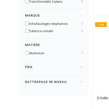
Transformable 3 plans
6
MARQUE
Echafaudages stephanois
2
-41%
Tubesca comabi
2
MATIÈRE
Aluminium
7
PRIX
RATTRAPAGE DE NIVEAU
Échelle