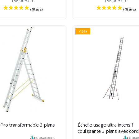
156,00 €
TTC
156,00 €
TTC
-15%
(48 avis)
 Pro transformable 3 plans
Échelle usage ultra intensif
coulissante 3 plans avec cor