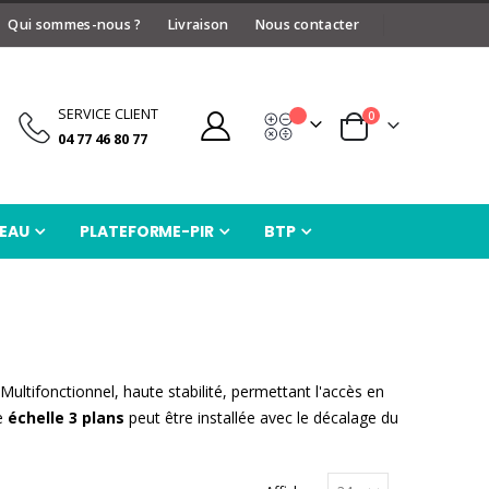
Qui sommes-nous ?
Livraison
Nous contacter
SERVICE CLIENT
articles
0
Devis
Panier
04 77 46 80 77
EAU
PLATEFORME-PIR
BTP
Multifonctionnel, haute stabilité, permettant l'accès en
ne
échelle 3 plans
peut être installée avec le décalage du