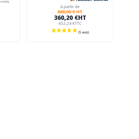
à partir de
688,00 € HT
360,20 €
HT
432,24 €
TTC