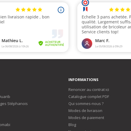
INFORMATIONS
Renoncer au contrat ici
Duarib
Catalogue complet PDF
ges Stéphanois
Qui sommes-nous ?
Modes de livraison
Modes de paiement
omabi
Blog