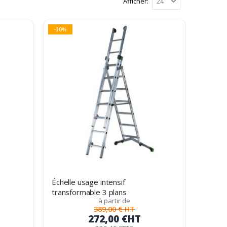
Afficher
-30%
s
Échelle usage intensif
transformable 3 plans
à partir de
389,00 € HT
272,00 €
HT