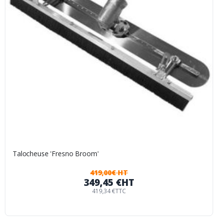
Talocheuse 'Fresno Broom'
419,00€ HT
349,45 €
HT
419,34 €
TTC