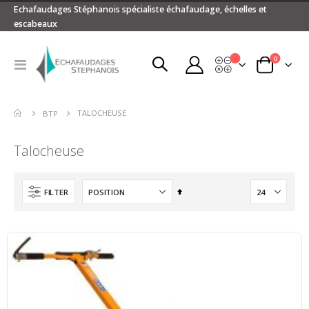
Echafaudages Stéphanois spécialiste échafaudage, échelles et
escabeaux
articles
0
Devis
Basculer
Panier
la
navigation
TALOCHEUSE
BTP
Talocheuse
Par
FILTER
ordre
décroissant