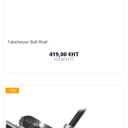
Talocheuse 'Bull Float'
419,00 €
HT
502,80 €
TTC
-17%