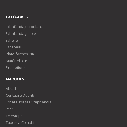
CATÉGORIES
Echafaudage roulant
Echafaudage fixe
Echelle
Escabeau
Plate-formes PIR
Matériel BTP
Promotions
MARQUES
Altrad
Centaure Duarib
Echafaudages Stéphanois
Imer
Telesteps
Tubesca Comabi