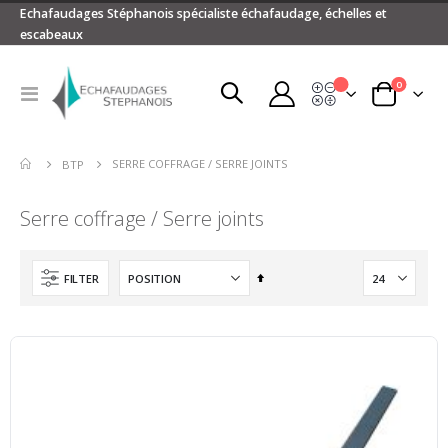
Echafaudages Stéphanois spécialiste échafaudage, échelles et
escabeaux
articles
0
Devis
Basculer
Panier
la
navigation
SERRE COFFRAGE / SERRE JOINTS
BTP
Serre coffrage / Serre joints
Par
FILTER
ordre
décroissant