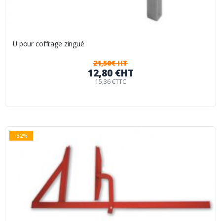
U pour coffrage zingué
21,50€ HT
12,80 €
HT
15,36 €
TTC
-32%