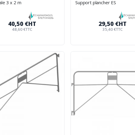
le 3 x 2 m
Support plancher ES
40,50 €
HT
29,50 €
HT
48,60 €
TTC
35,40 €
TTC