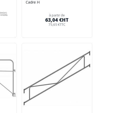
Cadre H
à partir de
63,04 €
HT
75,65 €
TTC