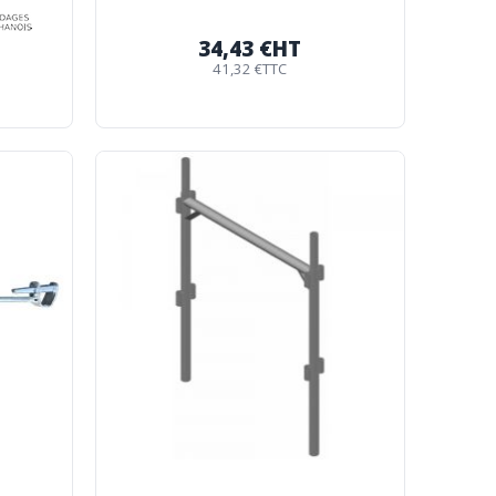
34,43 €
HT
41,32 €
TTC