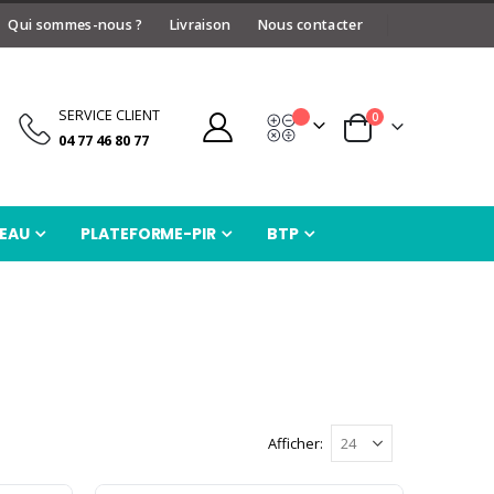
Qui sommes-nous ?
Livraison
Nous contacter
SERVICE CLIENT
articles
0
Devis
Panier
04 77 46 80 77
EAU
PLATEFORME-PIR
BTP
Afficher