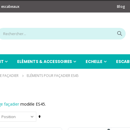
t escabeaux
Blog
NT
ELÉMENTS & ACCESSOIRES
ECHELLE
ESCAB
E FAÇADIER
ELÉMENTS POUR FAÇADIER ES45
e façadier
modèle ES45.
Par
ordre