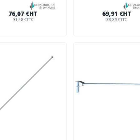
76,07 €
HT
69,91 €
HT
91,28 €
TTC
83,89 €
TTC