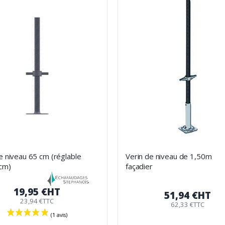
décroissant
e niveau 65 cm (réglable
Verin de niveau de 1,50m
 cm)
façadier
19,95 €
HT
51,94 €
HT
23,94 €
TTC
62,33 €
TTC