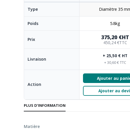
d’images
Type
Diamètre 35 m
Poids
5.8kg
375,20 €
HT
Prix
450,24 €
TTC
+ 25,50 € HT
Livraison
+ 30,60 € TTC
Ajouter au pani
Action
Ajouter au devi
PLUS D’INFORMATION
Matière