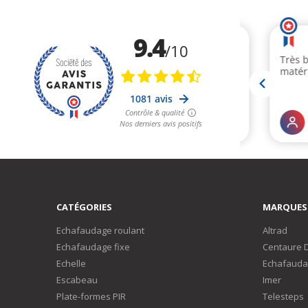
CATÉGORIES
MARQUES
Echafaudage roulant
Altrad
Echafaudage fixe
Centaure 
Echelle
Echafauda
Escabeau
Imer
Plate-formes PIR
Telesteps