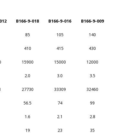
-012
B166-9-018
B166-9-016
B166-9-009
85
105
140
410
415
430
0
15900
15000
12000
2.0
3.0
3.5
1
27730
33309
32460
56.5
74
99
1.6
2.1
2.8
19
23
35