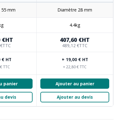
e 55 mm
Diamètre 28 mm
kg
4.4kg
 €
HT
407,60 €
HT
 €
TTC
489,12 €
TTC
0 € HT
+ 19,00 € HT
 € TTC
+ 22,80 € TTC
u panier
Ajouter au panier
au devis
Ajouter au devis