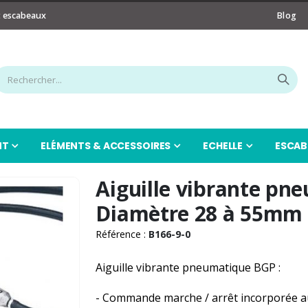
t escabeaux
Blog
NT
ELÉMENTS & ACCESSOIRES
ECHELLE
ESCAB
Aiguille vibrante p
Diamètre 28 à 55mm
Référence :
B166-9-0
Aiguille vibrante pneumatique BGP :
- Commande marche / arrêt incorporée 