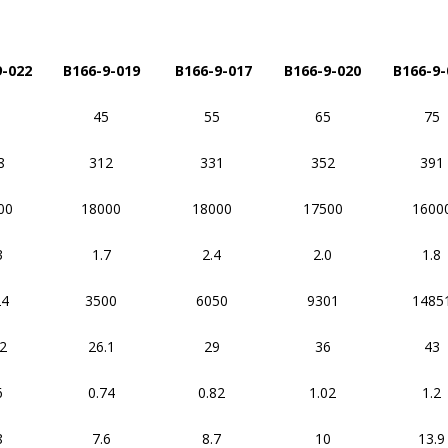
9-022
B166-9-019
B166-9-017
B166-9-020
B166-9
5
45
55
65
75
8
312
331
352
391
00
18000
18000
17500
1600
3
1.7
2.4
2.0
1.8
24
3500
6050
9301
1485
2
26.1
29
36
43
6
0.74
0.82
1.02
1.2
8
7.6
8.7
10
13.9