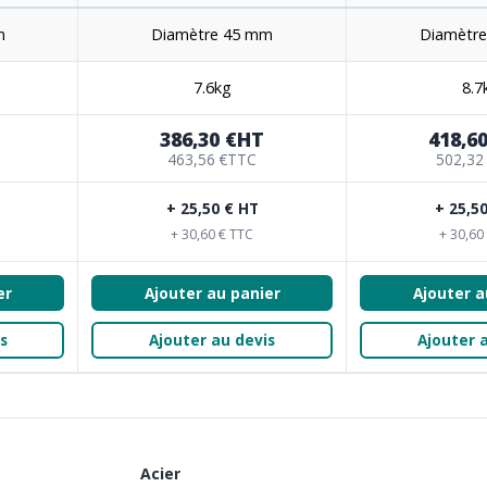
m
Diamètre 45 mm
Diamètr
7.6kg
8.7
386,30 €
HT
418,60
463,56 €
TTC
502,32
+ 25,50 € HT
+ 25,5
+ 30,60 € TTC
+ 30,60
er
Ajouter au panier
Ajouter a
s
Ajouter au devis
Ajouter 
Acier