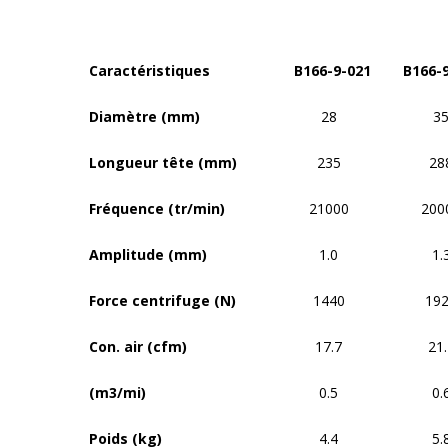
Caractéristiques
B166-9-021
B166-
Diamètre (mm)
28
3
Longueur tête (mm)
235
28
Fréquence (tr/min)
21000
200
Amplitude (mm)
1.0
1.
Force centrifuge (N)
1440
19
Con. air (cfm)
17.7
21.
(m3/mi)
0.5
0.
Poids (kg)
4.4
5.