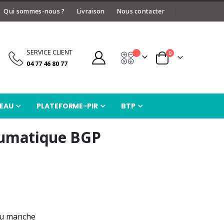
Qui sommes-nous ?
Livraison
Nous contacter
SERVICE CLIENT
articles
0
Devis
Panier
04 77 46 80 77
EAU
PLATEFORME-PIR
BTP
neumatique BGP
au manche