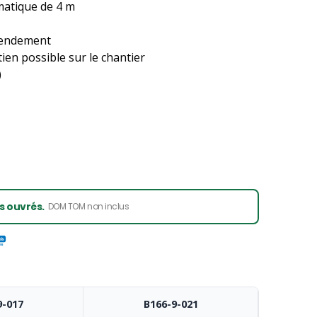
umatique de 4 m
 rendement
ien possible sur le chantier
)
rs ouvrés.
DOM TOM non inclus
9-017
B166-9-021