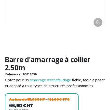
Passer
Barre d'amarrage à collier
au
début
2.50m
de
la
Référence :
00010670
Galerie
Optez pour un
amarrage d’échafaudage
fiable, facile à poser
d’images
et adapté à tous types de structures professionnelles.
Au lieu de
95,00€ HT
- 114,00€ TTC
66,90 €
HT