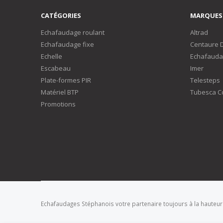
CATÉGORIES
MARQUES
Echafaudage roulant
Altrad
Echafaudage fixe
Centaure 
Echelle
Echafauda
Escabeau
Imer
Plate-formes PIR
Telesteps
Matériel BTP
Tubesca C
Promotions
Echafaudages Stéphanois votre partenaire toujours à la hauteur