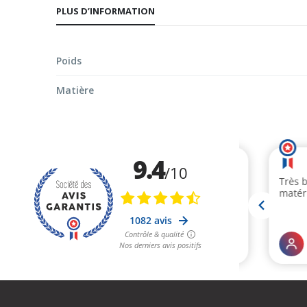
PLUS D’INFORMATION
début
de
la
Poids
Galerie
d’images
Matière