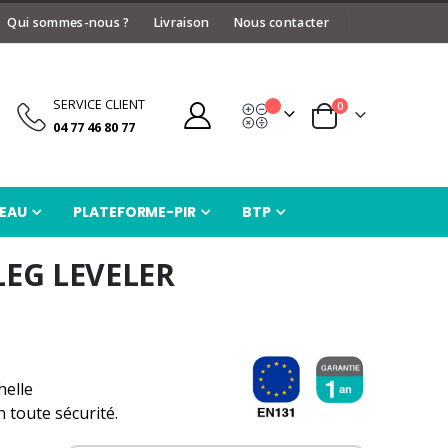
Qui sommes-nous ?
Livraison
Nous contacter
SERVICE CLIENT
articles
0
Devis
Panier
04 77 46 80 77
EAU
PLATEFORME-PIR
BTP
 LEG LEVELER
helle
 toute sécurité.