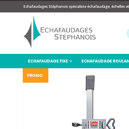
Echafaudages Stéphanois spécialiste échafaudage, échelles e
ECHAFAUDAGE FIXE
ECHAFAUDAGE ROULA
PROMO
Passer
à
la
fin
de
la
galerie
d’images