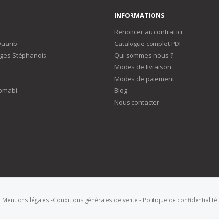
INFORMATIONS
Renoncer au contrat ici
Duarib
Catalogue complet PDF
ges Stéphanois
Qui sommes-nous ?
Modes de livraison
Modes de paiement
omabi
Blog
Nous contacter
.
Mentions légales
-
Conditions générales de vente
-
Politique de confidentialité