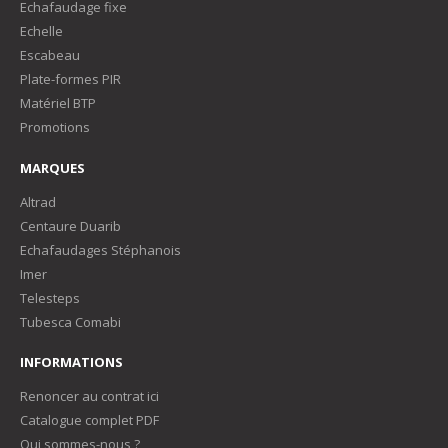
Echafaudage fixe
Echelle
Escabeau
Plate-formes PIR
Matériel BTP
Promotions
MARQUES
Altrad
Centaure Duarib
Echafaudages Stéphanois
Imer
Telesteps
Tubesca Comabi
INFORMATIONS
Renoncer au contrat ici
Catalogue complet PDF
Qui sommes-nous ?