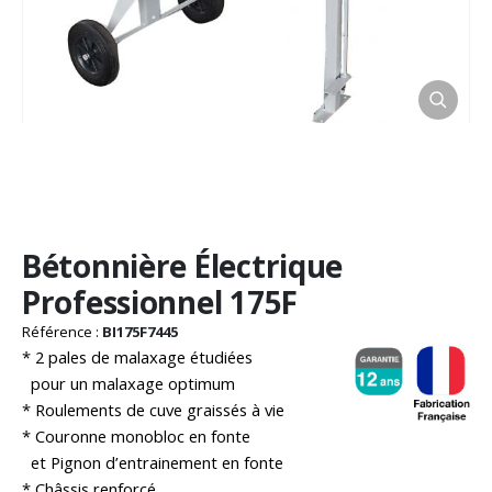
Passer
Bétonnière Électrique
au
début
Professionnel 175F
de
la
Référence :
BI175F7445
Galerie
* 2 pales de malaxage étudiées
d’images
pour un malaxage optimum
* Roulements de cuve graissés à vie
* Couronne monobloc en fonte
et Pignon d’entrainement en fonte
* Châssis renforcé