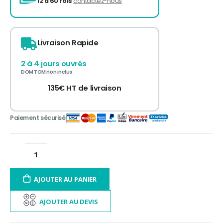
Livraison Rapide
2 à 4 jours ouvrés
DOM TOM non inclus
135€ HT de livraison
3 fois sans frais
de 300 à 3 000€ TTC
12 à 60 fois
contactez-nous
AJOUTER AU PANIER
AJOUTER AU DEVIS