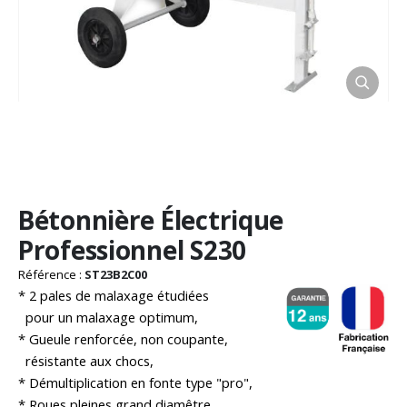
Passer
Bétonnière Électrique
au
début
Professionnel S230
de
la
Référence :
ST23B2C00
Galerie
* 2 pales de malaxage étudiées
d’images
pour un malaxage optimum,
* Gueule renforcée, non coupante,
résistante aux chocs,
* Démultiplication en fonte type "pro",
* Roues pleines grand diamêtre,