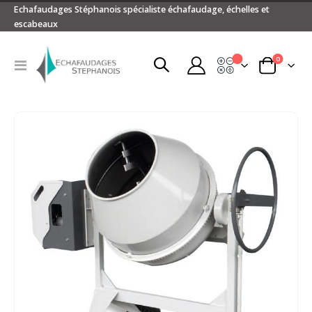
Echafaudages Stéphanois spécialiste échafaudage, échelles et
escabeaux
articles
0
Devis
Basculer
Panier
la
navigation
Passer
à
la
fin
de
la
galerie
d’images