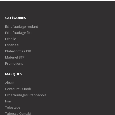
CATÉGORIES
Echafaudage roulant
Echafaudage fixe
Echelle
Escabeau
Plate-formes PIR
Matériel BTP
Promotions
MARQUES
Altrad
Centaure Duarib
Echafaudages Stéphanois
Imer
Telesteps
Tubesca Comabi