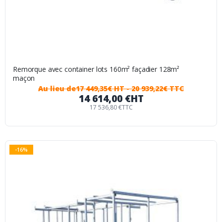
Remorque avec container lots 160m² façadier 128m²
maçon
Au lieu de
17 449,35€ HT
- 20 939,22€ TTC
14 614,00 €
HT
17 536,80 €
TTC
-16%