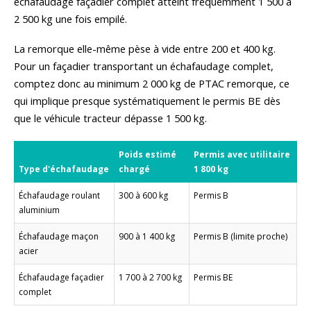
échafaudage façadier complet atteint fréquemment 1 500 à
2 500 kg une fois empilé.
La remorque elle-même pèse à vide entre 200 et 400 kg.
Pour un façadier transportant un échafaudage complet,
comptez donc au minimum 2 000 kg de PTAC remorque, ce
qui implique presque systématiquement le permis BE dès
que le véhicule tracteur dépasse 1 500 kg.
Poids estimé
Permis avec utilitaire
Type d'échafaudage
chargé
1 800 kg
Échafaudage roulant
300 à 600 kg
Permis B
aluminium
Échafaudage maçon
900 à 1 400 kg
Permis B (limite proche)
acier
Échafaudage façadier
1 700 à 2 700 kg
Permis BE
complet