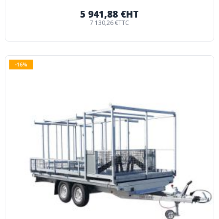
5 941,88 €
HT
7 130,26 €
TTC
-16%