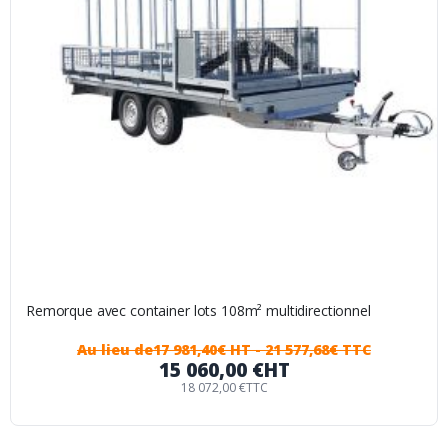
Remorque avec container lots 108m² multidirectionnel
Au lieu de
17 981,40€ HT
- 21 577,68€ TTC
15 060,00 €
HT
18 072,00 €
TTC