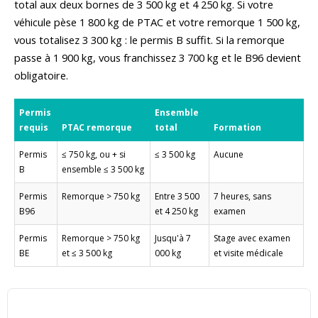
total aux deux bornes de 3 500 kg et 4 250 kg. Si votre
véhicule pèse 1 800 kg de PTAC et votre remorque 1 500 kg,
vous totalisez 3 300 kg : le permis B suffit. Si la remorque
passe à 1 900 kg, vous franchissez 3 700 kg et le B96 devient
obligatoire.
Permis
Ensemble
requis
PTAC remorque
total
Formation
Permis
≤ 750 kg, ou + si
≤ 3 500 kg
Aucune
B
ensemble ≤ 3 500 kg
Permis
Remorque > 750 kg
Entre 3 500
7 heures, sans
B96
et 4 250 kg
examen
Permis
Remorque > 750 kg
Jusqu'à 7
Stage avec examen
BE
et ≤ 3 500 kg
000 kg
et visite médicale