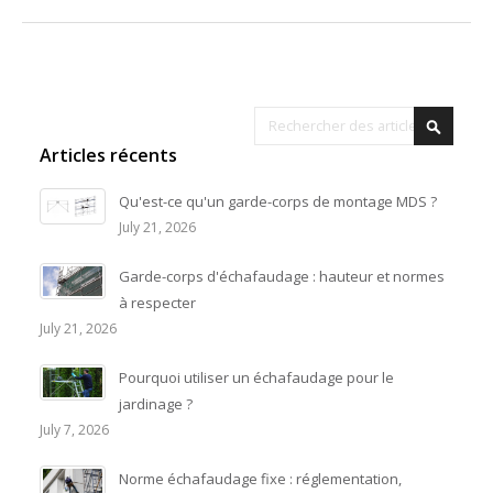
Rechercher
Recher
Articles récents
Qu'est-ce qu'un garde-corps de montage MDS ?
July 21, 2026
Garde-corps d'échafaudage : hauteur et normes
à respecter
July 21, 2026
Pourquoi utiliser un échafaudage pour le
jardinage ?
July 7, 2026
Norme échafaudage fixe : réglementation,