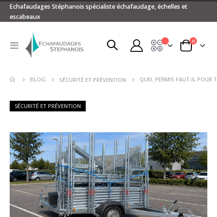
Echafaudages Stéphanois spécialiste échafaudage, échelles et
escabeaux
articles
0
Devis
Basculer
Panier
la
navigation
BLOG
QUEL PERMIS FAUT-IL POUR
SÉCURITÉ ET PRÉVENTION
SÉCURITÉ ET PRÉVENTION