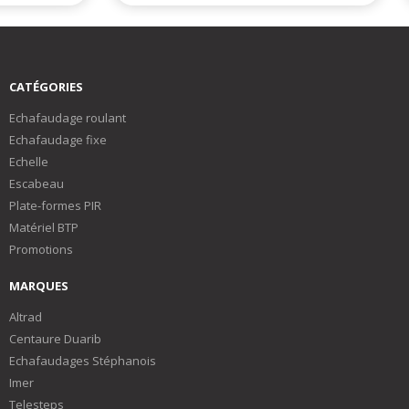
CATÉGORIES
Echafaudage roulant
Echafaudage fixe
Echelle
Escabeau
Plate-formes PIR
Matériel BTP
Promotions
MARQUES
Altrad
Centaure Duarib
Echafaudages Stéphanois
Imer
Telesteps