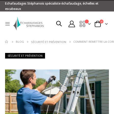
Echafaudages Stéphanois spécialiste échafaudage, échelles et
escabeaux
articles
0
Devis
Basculer
Panier
la
navigation
BLOG
COMMENT REMETTRE LA CORD
SÉCURITÉ ET PRÉVENTION
SÉCURITÉ ET PRÉVENTION