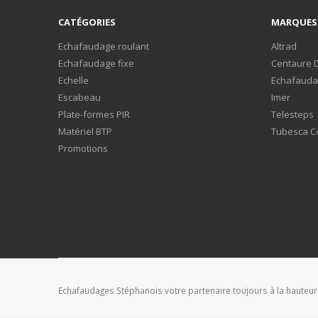
CATÉGORIES
MARQUES
Echafaudage roulant
Altrad
Echafaudage fixe
Centaure 
Echelle
Echafauda
Escabeau
Imer
Plate-formes PIR
Telesteps
Matériel BTP
Tubesca C
Promotions
Echafaudages Stéphanois votre partenaire toujours à la hauteur