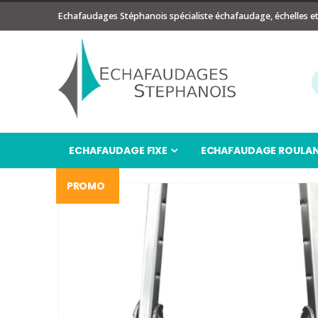
Echafaudages Stéphanois spécialiste échafaudage, échelles e
ECHAFAUDAGE FIXE
ECHAFAUDAGE ROULA
PROMO
Passer
à
la
fin
de
la
galerie
d’images