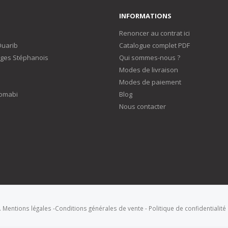
INFORMATIONS
Renoncer au contrat ici
Duarib
Catalogue complet PDF
ges Stéphanois
Qui sommes-nous ?
Modes de livraison
Modes de paiement
omabi
Blog
Nous contacter
.
Mentions légales
-
Conditions générales de vente
-
Politique de confidentialité