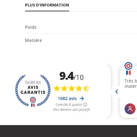
PLUS D’INFORMATION
début
de
la
Poids
Galerie
d’images
Matière