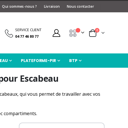
Qui sommes-nous ?
Livraison
Nous contacter
SERVICE CLIENT
articles
0
Devis
Panier
04 77 46 80 77
EAU
PLATEFORME-PIR
BTP
pour Escabeau
cabeaux, qui vous permet de travailler avec vos
ec compartiments.