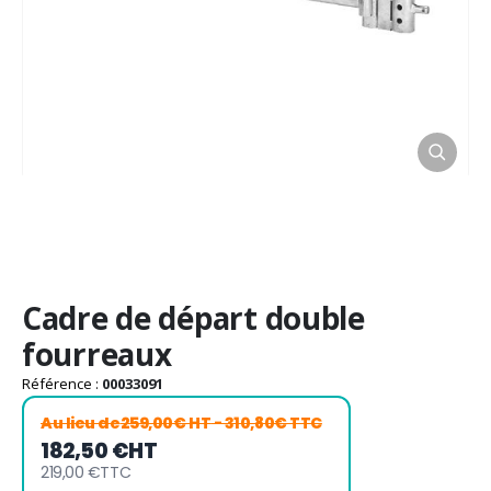
Passer
Cadre de départ double
au
début
fourreaux
de
la
Référence :
00033091
Galerie
Au lieu de
259,00€ HT
- 310,80€ TTC
d’images
182,50 €
HT
219,00 €
TTC