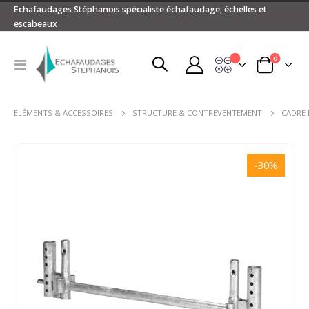
Echafaudages Stéphanois spécialiste échafaudage, échelles et
escabeaux
articles
0
Devis
Basculer
Panier
la
navigation
ELÉMENTS & ACCESSOIRES
STRUCTURE & CONTREVENTEMENT
CADRE
Passer
à
-30%
la
fin
de
la
galerie
d’images