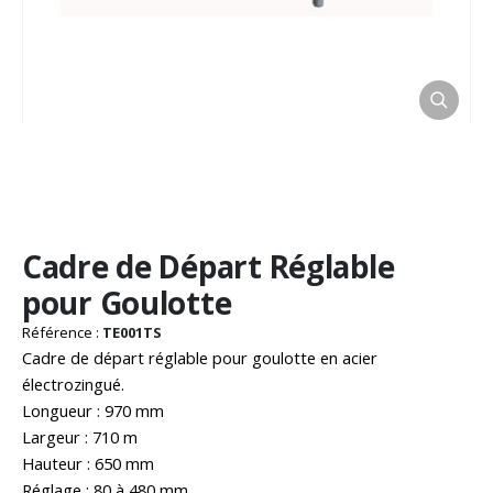
Passer
Cadre de Départ Réglable
au
début
pour Goulotte
de
la
Référence :
TE001TS
Galerie
Cadre de départ réglable pour goulotte en acier
d’images
électrozingué.
Longueur : 970 mm
Largeur : 710 m
Hauteur : 650 mm
Réglage : 80 à 480 mm