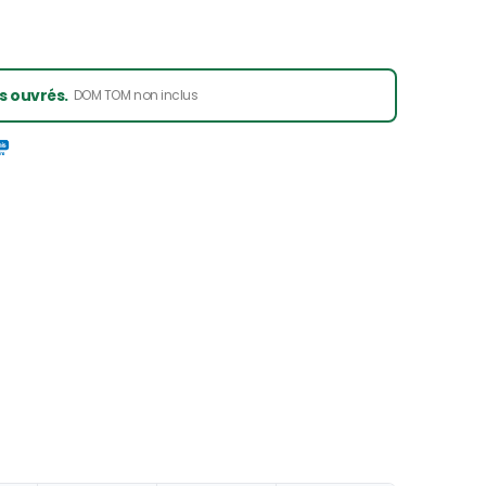
rs ouvrés.
DOM TOM non inclus