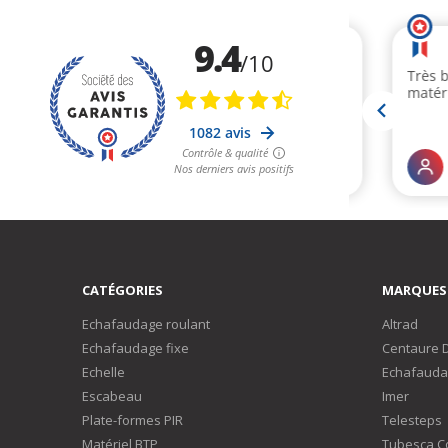
CATÉGORIES
MARQUES
Echafaudage roulant
Altrad
Echafaudage fixe
Centaure 
Echelle
Echafauda
Escabeau
Imer
Plate-formes PIR
Telesteps
Matériel BTP
Tubesca C