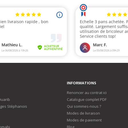
INFORMATIONS
Renoncer au contrat ici
Duarib
Catalogue complet PDF
ges Stéphanois
Qui sommes-nous ?
Modes de livraison
Modes de paiement
omabi
Blog