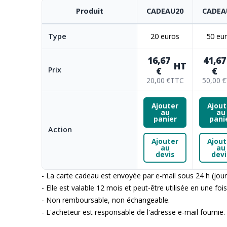
Produit
CADEAU20
CADEA
début
de
la
Type
20 euros
50 eu
Galerie
16,67
41,67
d’images
HT
Prix
€
€
20,00 €
TTC
50,00 €
Ajouter
Ajout
au
au
panier
pani
Action
Ajouter
Ajout
au
au
devis
devi
- La carte cadeau est envoyée par e-mail sous 24 h (jo
- Elle est valable 12 mois et peut-être utilisée en une fois
- Non remboursable, non échangeable.
- L'acheteur est responsable de l'adresse e-mail fournie.