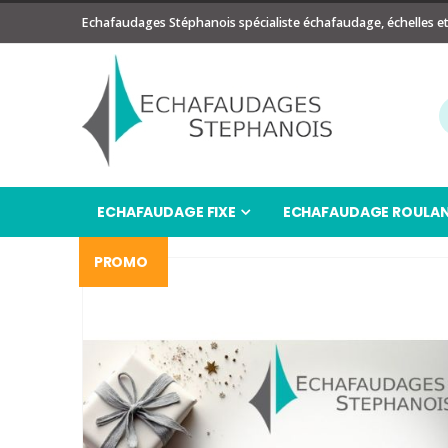
Echafaudages Stéphanois spécialiste échafaudage, échelles e
ECHAFAUDAGE FIXE
ECHAFAUDAGE ROULA
PROMO
Passer
à
la
fin
de
la
galerie
d’images