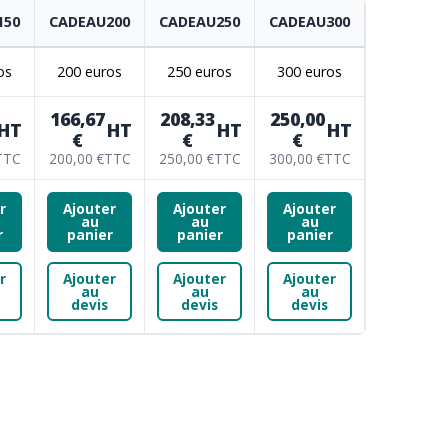
150
CADEAU200
CADEAU250
CADEAU300
os
200 euros
250 euros
300 euros
166,67
208,33
250,00
HT
HT
HT
HT
€
€
€
TTC
200,00 €
TTC
250,00 €
TTC
300,00 €
TTC
r
Ajouter
Ajouter
Ajouter
au
au
au
r
panier
panier
panier
r
Ajouter
Ajouter
Ajouter
au
au
au
devis
devis
devis