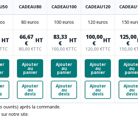
U50
CADEAU80
CADEAU100
CADEAU120
CADEAU
ros
80 euros
100 euros
120 euros
150 eur
66,67
83,33
100,00
125,00
HT
HT
HT
HT
€
€
€
€
TTC
80,00 €
TTC
100,00 €
TTC
120,00 €
TTC
150,00 €
er
Ajouter
Ajouter
Ajouter
Ajoute
au
au
au
au
er
panier
panier
panier
panie
er
Ajouter
Ajouter
Ajouter
Ajoute
au
au
au
au
s
devis
devis
devis
devis
urs ouvrés) après la commande.
 sur notre site.