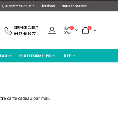
Qui sommes-nous ?
Livraison
Nous contacter
SERVICE CLIENT
articles
0
Devis
Panier
04 77 46 80 77
EAU
PLATEFORME-PIR
BTP
tre carte cadeau par mail.