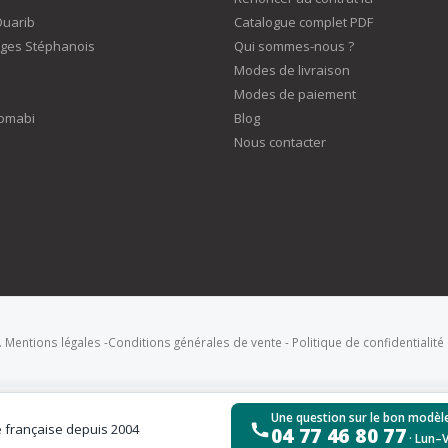
Duarib
Catalogue complet PDF
ges Stéphanois
Qui sommes-nous ?
Modes de livraison
Modes de paiement
omabi
Blog
Nous contacter
.
Mentions légales
-
Conditions générales de vente
-
Politique de confidentialité
Une question sur le bon modèle
é française depuis 2004
04 77 46 80 77
· Lun–