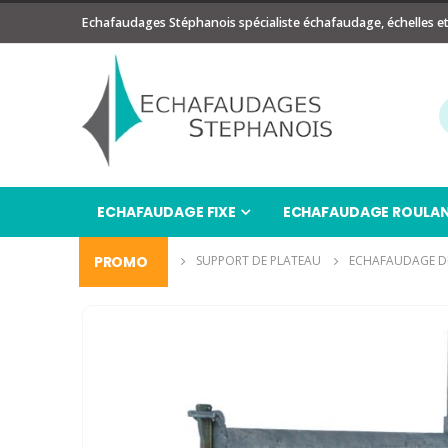
Echafaudages Stéphanois spécialiste échafaudage, échelles e
ECHAFAUDAGE FIXE
ECHAFAUDAGE ROULA
ECHAFAUDAGE
PROMO
SUPPORT DE PLATEAU
ECHAFAUDAGE D
Passer
à
la
fin
de
la