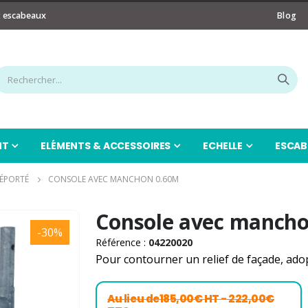
t escabeaux
Blog
NT
ELÉMENTS & ACCESSOIRES
ECHELLE
ESCAB
ÉPORTÉ
CONSOLE AVEC MANCHON 0.60M
Console avec manch
-30%
Référence :
04220020
Pour contourner un relief de façade, ado
Au lieu de
185,00€ HT
- 222,00€