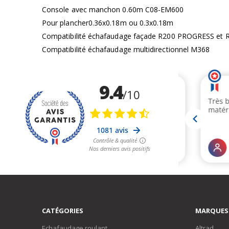
la
Console avec manchon 0.60m C08-EM600
Galerie
Pour plancher0.36x0.18m ou 0.3x0.18m
d’images
Compatibilité échafaudage façade R200 PROGRESS et
Compatibilité échafaudage multidirectionnel M368
CATÉGORIES
MARQUES
Echafaudage roulant
Altrad