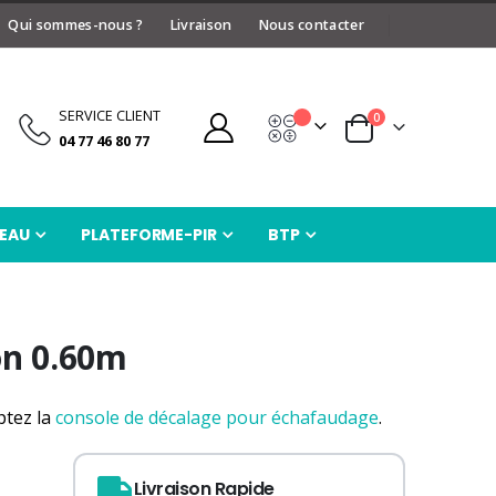
Qui sommes-nous ?
Livraison
Nous contacter
SERVICE CLIENT
articles
0
Devis
Panier
04 77 46 80 77
EAU
PLATEFORME-PIR
BTP
on 0.60m
ptez la
console de décalage pour échafaudage
.
Livraison Rapide