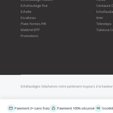
Echafaudage fixe
Centaure 
Echelle
Echafauda
Escabeau
Imer
Plate-formes PIR
Telesteps
Matériel BTP
Tubesca C
Promotions
Echafaudages Stéphanois votre partenaire toujours à la hauteur
Paiement 3× sans frais
Paiement 100% sécurisé
Sociét
FR