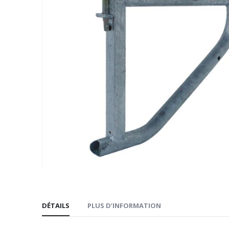
galerie
d’images
Passer
au
DÉTAILS
PLUS D’INFORMATION
début
de