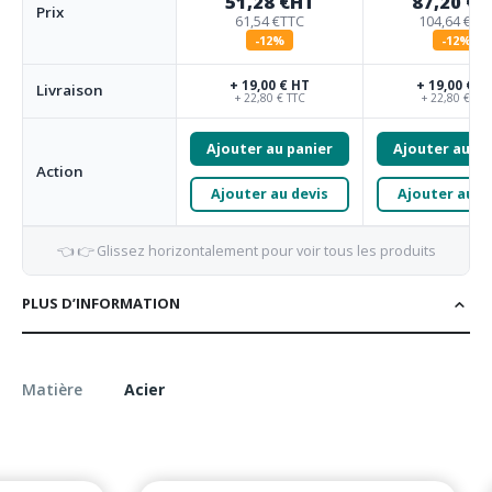
51,28 €
HT
87,20 €
H
Prix
61,54 €
TTC
104,64 €
TT
-12%
-12%
+ 19,00 € HT
+ 19,00 € H
Livraison
+ 22,80 € TTC
+ 22,80 € TTC
Ajouter au panier
Ajouter au pa
Action
Ajouter au devis
Ajouter au d
👈 👉 Glissez horizontalement pour voir tous les produits
PLUS D’INFORMATION
Matière
Acier