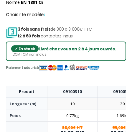
Norme
EN 1891 CE
Choisir le modèle
3 fois sans frais
de 300 à 3 000€ TTC
12 à 60 fois
contactez-nous
Livré chez vous en 2 à 4 jours ouvrés.
DOM TOM non inclus
Produit
09100310
09100320
Longueur (m)
10
20
Poids
0.77kg
1.69kg
58,00€ HT
99,00€ H