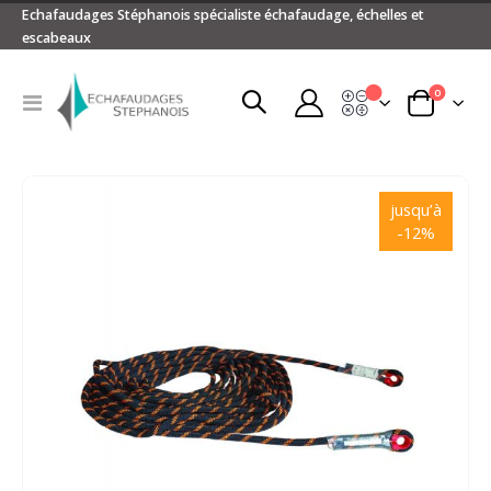
Echafaudages Stéphanois spécialiste échafaudage, échelles et
escabeaux
articles
0
Devis
Basculer
Panier
la
navigation
Passer
à
jusqu’à
la
-12%
fin
de
la
galerie
d’images