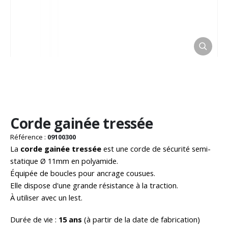
Passer
Corde gainée tressée
au
début
Référence :
09100300
de
La
corde gainée tressée
est une corde de sécurité semi-
la
statique Ø 11mm en polyamide.
Galerie
Équipée de boucles pour ancrage cousues.
d’images
Elle dispose d'une grande résistance à la traction.
À utiliser avec un lest.
Durée de vie :
15 ans
(à partir de la date de fabrication)