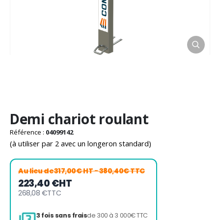
Passer
Demi chariot roulant
au
début
Référence :
04099142
de
(à utiliser par 2 avec un longeron standard)
la
Galerie
d’images
Au lieu de
317,00€ HT
- 380,40€ TTC
223,40 €
HT
268,08 €
TTC