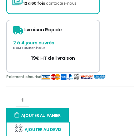
3 fois sans frais
de 300 à 3 000€ TTC
Livraison Rapide
12 à 60 fois
contactez-nous
2 à 4 jours ouvrés
DOM TOM non inclus
19€ HT de livraison
AJOUTER AU PANIER
AJOUTER AU DEVIS