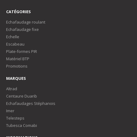
CATÉGORIES
Echafaudage roulant
Echafaudage fixe
Echelle
Escabeau
Plate-formes PIR
Matériel BTP
Promotions
MARQUES
Altrad
Centaure Duarib
Echafaudages Stéphanois
Imer
Telesteps
Tubesca Comabi