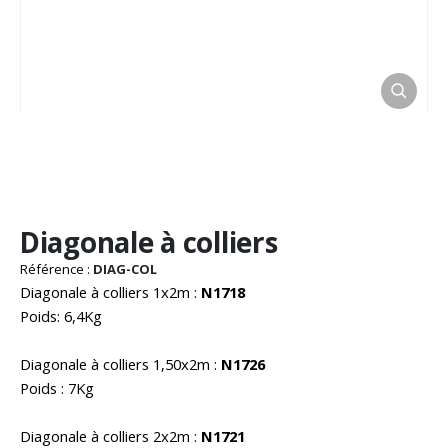
Passer
Diagonale à colliers
au
début
Référence :
DIAG-COL
de
Diagonale à colliers 1x2m :
N1718
la
Poids: 6,4Kg
Galerie
d’images
Diagonale à colliers 1,50x2m :
N1726
Poids : 7Kg
Diagonale à colliers 2x2m :
N1721