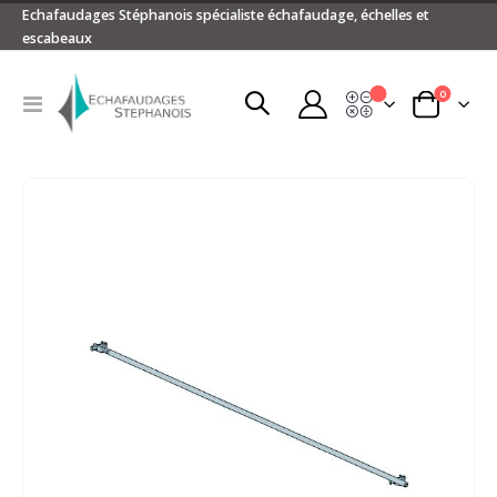
Echafaudages Stéphanois spécialiste échafaudage, échelles et
escabeaux
articles
0
Devis
Basculer
Panier
la
navigation
Passer
à
la
fin
de
la
galerie
d’images