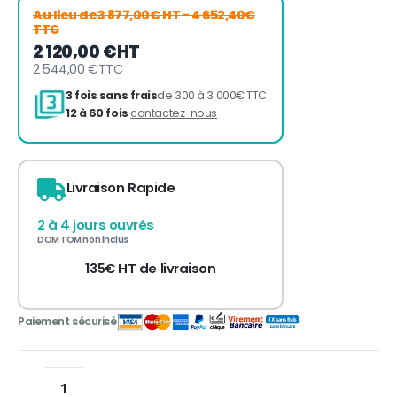
Au lieu de
3 877,00€ HT
- 4 652,40€
TTC
2 120,00 €
HT
2 544,00 €
TTC
Livraison Rapide
2 à 4 jours ouvrés
3 fois sans frais
de 300 à 3 000€ TTC
DOM TOM non inclus
12 à 60 fois
contactez-nous
135€ HT de livraison