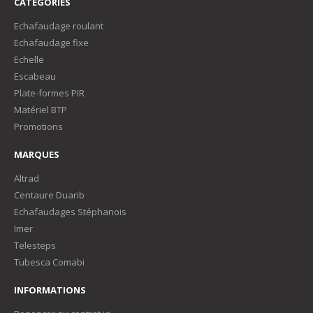
CATÉGORIES
Echafaudage roulant
Echafaudage fixe
Echelle
Escabeau
Plate-formes PIR
Matériel BTP
Promotions
MARQUES
Altrad
Centaure Duarib
Echafaudages Stéphanois
Imer
Telesteps
Tubesca Comabi
INFORMATIONS