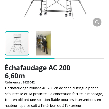
Passer
Échafaudage AC 200
au
début
6,60m
de
la
Référence :
8120042
Galerie
L’échafaudage roulant AC 200 en acier se distingue par sa
d’images
robustesse et sa praticité. Sa conception facilite le montage,
tout en offrant une solution fiable pour les interventions en
hauteur, que ce soit à l’intérieur ou à l’extérieur.