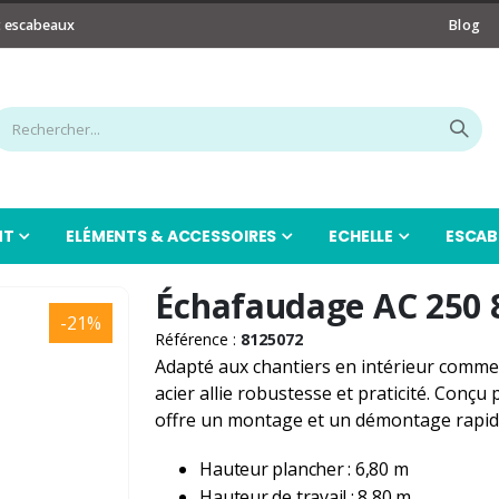
t escabeaux
Blog
NT
ELÉMENTS & ACCESSOIRES
ECHELLE
ESCAB
Échafaudage AC 250 
-21%
Référence :
8125072
Adapté aux chantiers en intérieur comme 
acier allie robustesse et praticité. Conç
offre un montage et un démontage rapide
Hauteur plancher : 6,80 m
Hauteur de travail : 8,80 m