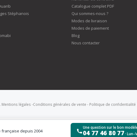
Duarib
Catalogue complet PDF
ges Stéphanois
Qui sommes-nous ?
Modes de livraison
Modes de paiement
omabi
Blog
Nous contacter
.
Mentions légales
-
Conditions générales de vente
-
Politique de confidentialité
Une question sur le bon modèle
é française depuis 2004
04 77 46 80 77
· Lun–