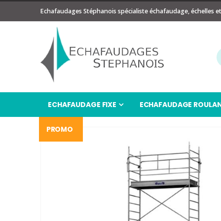
Echafaudages Stéphanois spécialiste échafaudage, échelles e
ECHAFAUDAGE FIXE
ECHAFAUDAGE ROULA
PROMO
Passer
à
la
fin
de
la
galerie
d’images