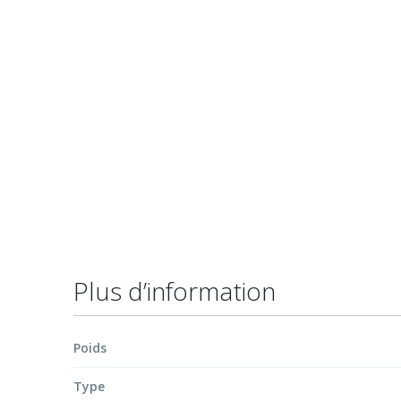
début
de
la
Galerie
d’images
Plus d’information
Poids
Type