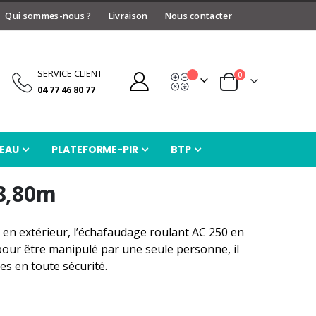
Qui sommes-nous ?
Livraison
Nous contacter
SERVICE CLIENT
articles
0
Devis
Panier
04 77 46 80 77
EAU
PLATEFORME-PIR
BTP
8,80m
en extérieur, l’échafaudage roulant AC 250 en
u pour être manipulé par une seule personne, il
s en toute sécurité.