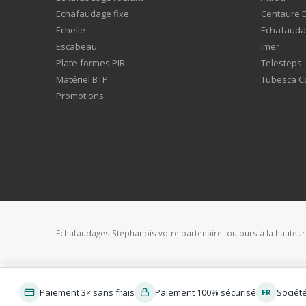
Echafaudage fixe
Centaure 
Echelle
Echafauda
Escabeau
Imer
Plate-formes PIR
Telesteps
Matériel BTP
Tubesca C
Promotions
Echafaudages Stéphanois votre partenaire toujours à la hauteur
Paiement 3× sans frais
Paiement 100% sécurisé
Sociét
FR