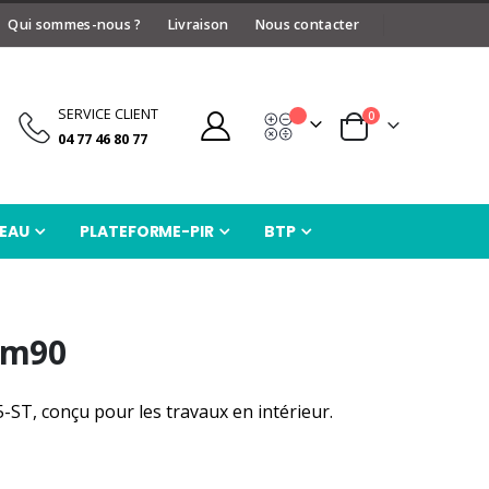
Qui sommes-nous ?
Livraison
Nous contacter
SERVICE CLIENT
articles
0
Devis
Panier
04 77 46 80 77
EAU
PLATEFORME-PIR
BTP
4m90
ST, conçu pour les travaux en intérieur.