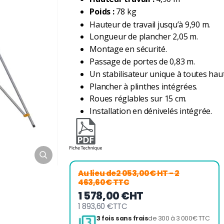
Poids :
78 kg
Hauteur de travail jusqu’à 9,90 m.
Longueur de plancher 2,05 m.
Montage en sécurité.
Passage de portes de 0,83 m.
Un stabilisateur unique à toutes hau
Plancher à plinthes intégrées.
Roues réglables sur 15 cm.
Installation en dénivelés intégrée.
Au lieu de
2 053,00€ HT
- 2
463,60€ TTC
1 578,00 €
HT
1 893,60 €
TTC