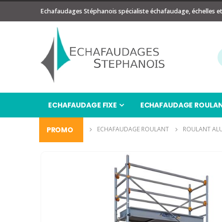
Echafaudages Stéphanois spécialiste échafaudage, échelles e
ECHAFAUDAGE FIXE
ECHAFAUDAGE ROULA
ÉCHAFAUDAGE
PROMO
ECHAFAUDAGE ROULANT
ROULANT AL
Passer
à
la
fin
de
la