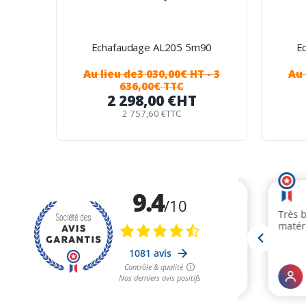
Echafaudage AL205 5m90
E
Au lieu de
3 030,00€ HT
- 3
Au 
636,00€ TTC
2 298,00 €
HT
2 757,60 €
TTC