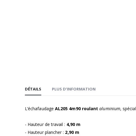
la
Galerie
d’images
DÉTAILS
PLUS D’INFORMATION
L’échafaudage
AL205 4m90 roulant
aluminium
, spécial
- Hauteur de travail :
4,90 m
- Hauteur plancher :
2,90 m