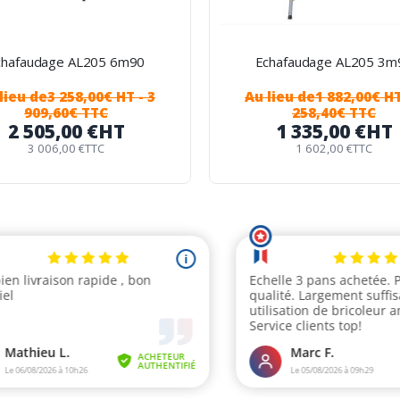
chafaudage AL205 6m90
Echafaudage AL205 3m
lieu de
3 258,00€ HT
- 3
Au lieu de
1 882,00€ H
909,60€ TTC
258,40€ TTC
2 505,00 €
HT
1 335,00 €
HT
3 006,00 €
TTC
1 602,00 €
TTC