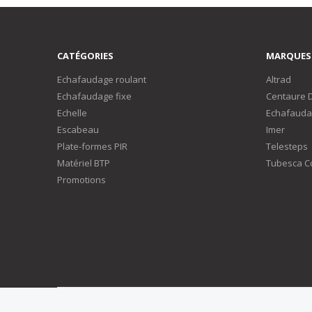
CATÉGORIES
MARQUES
Echafaudage roulant
Altrad
Echafaudage fixe
Centaure 
Echelle
Echafauda
Escabeau
Imer
Plate-formes PIR
Telesteps
Matériel BTP
Tubesca C
Promotions