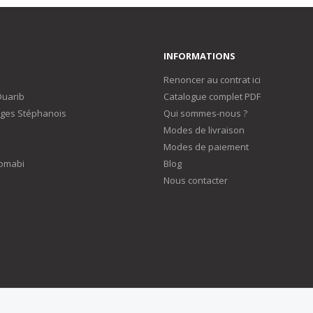
INFORMATIONS
Renoncer au contrat ici
Duarib
Catalogue complet PDF
ges Stéphanois
Qui sommes-nous ?
Modes de livraison
Modes de paiement
omabi
Blog
Nous contacter