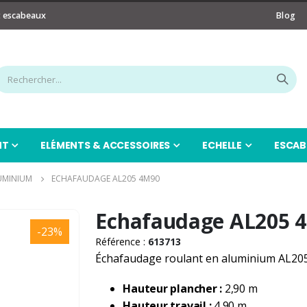
t escabeaux
Blog
NT
ELÉMENTS & ACCESSOIRES
ECHELLE
ESCAB
UMINIUM
ECHAFAUDAGE AL205 4M90
Echafaudage AL205 
-23%
Référence :
613713
Échafaudage roulant en aluminium AL205-
Hauteur plancher :
2,90 m
Hauteur travail :
4,90 m