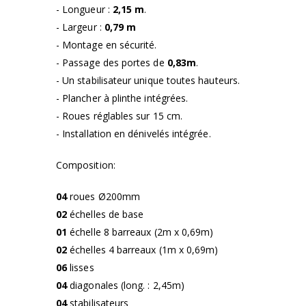
- Longueur :
2,15 m
.
- Largeur :
0,79 m
- Montage en sécurité.
- Passage des portes de
0,83m
.
- Un stabilisateur unique toutes hauteurs.
- Plancher à plinthe intégrées.
- Roues réglables sur 15 cm.
- Installation en dénivelés intégrée.
Composition:
04
roues Ø200mm
02
échelles de base
01
échelle 8 barreaux (2m x 0,69m)
02
échelles 4 barreaux (1m x 0,69m)
06
lisses
04
diagonales (long. : 2,45m)
04
stabilisateurs