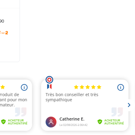
90
T
- 2