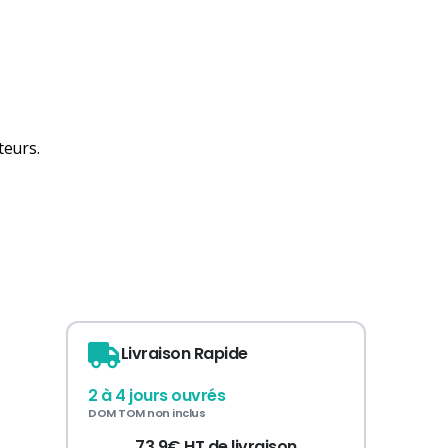
teurs.
Livraison Rapide
2 à 4 jours ouvrés
DOM TOM non inclus
73.9€ HT de livraison