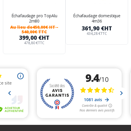
Échafaudage pro TopAlu
Échafaudage domestique
2m80
4m36
Au lieu de
450,00€ HT
-
361,90 €
HT
540,00€ TTC
434,28 €
TTC
399,00 €
HT
478,80 €
TTC