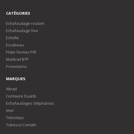
CATÉGORIES
Echafaudage roulant
Echafaudage fixe
Echelle
Escabeau
Plate-formes PIR
Matériel BTP
Promotions
MARQUES
Altrad
Centaure Duarib
Echafaudages Stéphanois
Imer
Telesteps
Tubesca Comabi