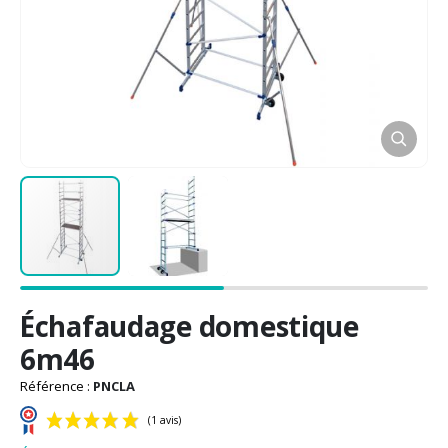
Passer
Échafaudage domestique
au
début
6m46
de
la
Référence :
PNCLA
Galerie
d’images