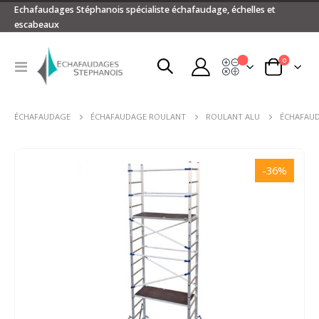
Echafaudages Stéphanois spécialiste échafaudage, échelles et
escabeaux
articles
0
Devis
Basculer
Panier
la
navigation
ÉCHAFAUDAGE
ÉCHAFAUDAGE ROULANT
ROULANT ALU
ÉCHAFAU
Passer
à
-36%
la
fin
de
la
galerie
d’images