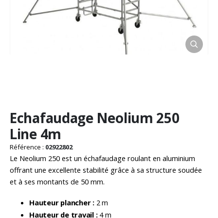
Passer
Echafaudage Neolium 250
au
début
Line 4m
de
la
Référence :
02922802
Galerie
Le Neolium 250 est un échafaudage roulant en aluminium
d’images
offrant une excellente stabilité grâce à sa structure soudée
et à ses montants de 50 mm.
Hauteur plancher :
2 m
Hauteur de travail :
4 m