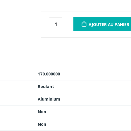
3 fois sans frais
de 300 à 
12 à 60 fois
contactez-nou
AJOUTER AU PANIER
170.000000
Roulant
Aluminium
Non
Non