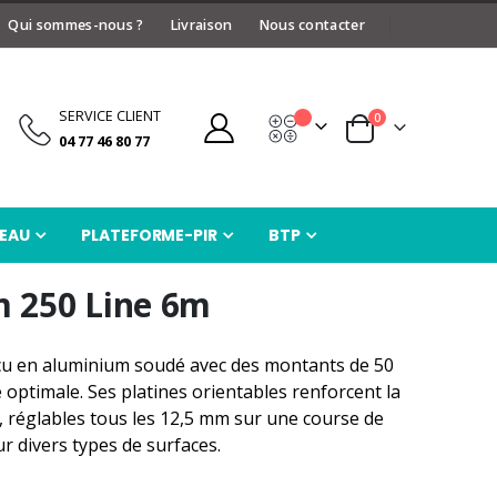
Qui sommes-nous ?
Livraison
Nous contacter
SERVICE CLIENT
articles
0
Devis
Panier
04 77 46 80 77
EAU
PLATEFORME-PIR
BTP
 250 Line 6m
çu en aluminium soudé avec des montants de 50
 optimale. Ses platines orientables renforcent la
, réglables tous les 12,5 mm sur une course de
r divers types de surfaces.