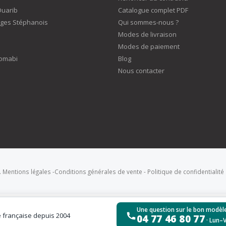
Duarib
Catalogue complet PDF
ges Stéphanois
Qui sommes-nous ?
Modes de livraison
Modes de paiement
omabi
Blog
Nous contacter
.
Mentions légales
-
Conditions générales de vente
-
Politique de confidentialité
Une question sur le bon modèle
é française depuis 2004
04 77 46 80 77
· Lun–