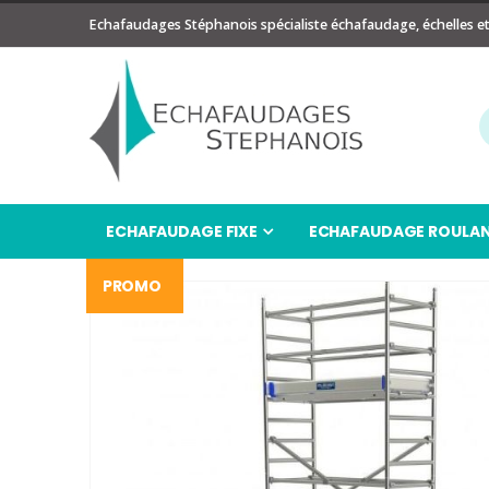
Echafaudages Stéphanois spécialiste échafaudage, échelles e
ECHAFAUDAGE FIXE
ECHAFAUDAGE ROULA
PROMO
Passer
à
la
fin
de
la
galerie
d’images