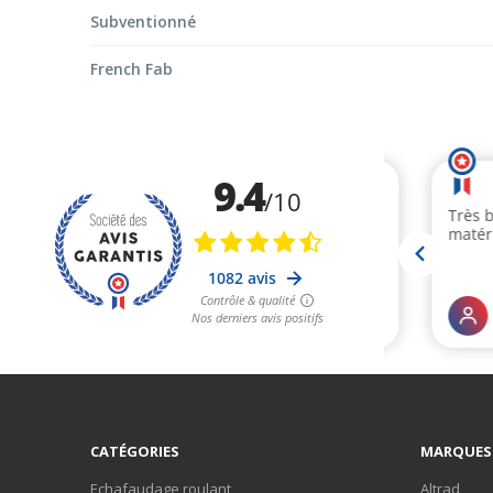
Subventionné
French Fab
CATÉGORIES
MARQUES
Echafaudage roulant
Altrad