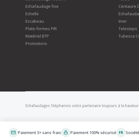
Echafaudage fixe
Centaure 
Echelle
Echafauda
Escabeau
Imer
Plate-formes PIR
Telesteps
Matériel BTP
Tubesca C
Promotions
Echafaudages Stéphanois votre partenaire toujours à la hauteur
Paiement 3× sans frais
Paiement 100% sécurisé
Sociét
FR