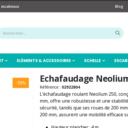
t escabeaux
Blog
NT
ELÉMENTS & ACCESSOIRES
ECHELLE
ESCAB
Echafaudage Neolium
-39%
Référence :
02922804
L’échafaudage roulant Neolium 250, con
mm, offre une robustesse et une stabilité
sécurité, tandis que ses roues de 200 mm
200 mm, assurent une mobilité efficace su
Hauteur plancher : 4 m