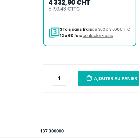
4 332,90 €
HT
5 199,48 €
TTC
3 fois sans frais
de 300 à 
12 à 60 fois
contactez-nou
AJOUTER AU PANIER
137.300000