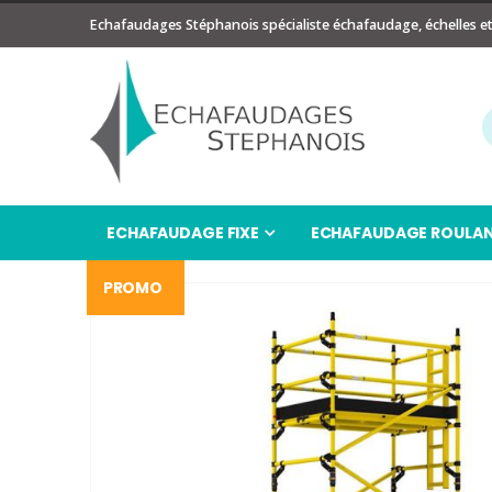
Echafaudages Stéphanois spécialiste échafaudage, échelles e
ECHAFAUDAGE FIXE
ECHAFAUDAGE ROULA
PROMO
Passer
à
la
fin
de
la
galerie
d’images