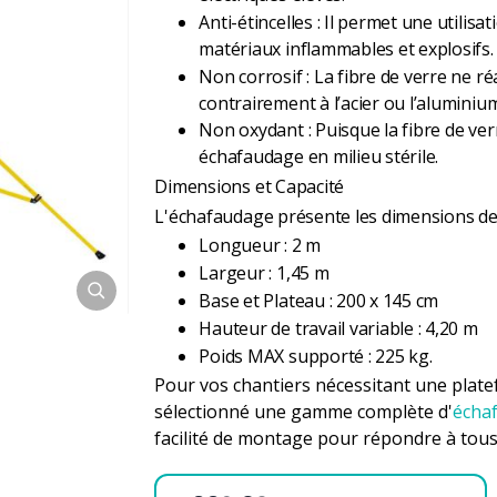
Anti-étincelles : Il permet une utili
matériaux inflammables et explosifs.
Non corrosif : La fibre de verre ne ré
contrairement à l’acier ou l’aluminium
Non oxydant : Puisque la fibre de verr
échafaudage en milieu stérile.
Dimensions et Capacité
L'échafaudage présente les dimensions de 
Longueur : 2 m
Largeur : 1,45 m
Base et Plateau : 200 x 145 cm
Hauteur de travail variable : 4,20 m
Poids MAX supporté : 225 kg.
Pour vos chantiers nécessitant une plate
sélectionné une gamme complète d'
écha
facilité de montage pour répondre à tous