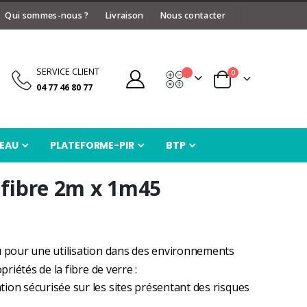
Qui sommes-nous ?
Livraison
Nous contacter
SERVICE CLIENT
articles
0
Devis
Panier
04 77 46 80 77
EAU
PLATEFORME-PIR
BTP
 fibre 2m x 1m45
 pour une utilisation dans des environnements
riétés de la fibre de verre :
ation sécurisée sur les sites présentant des risques