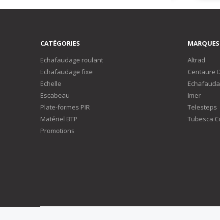
CATÉGORIES
MARQUES
Echafaudage roulant
Altrad
Echafaudage fixe
Centaure 
Echelle
Echafauda
Escabeau
Imer
Plate-formes PIR
Telesteps
Matériel BTP
Tubesca C
Promotions