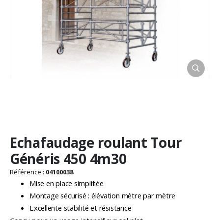
Passer
Echafaudage roulant Tour
au
début
Généris 450 4m30
de
la
Référence :
04100038
Galerie
Mise en place simplifiée
d’images
Montage sécurisé : élévation mètre par mètre
Excellente stabilité et résistance