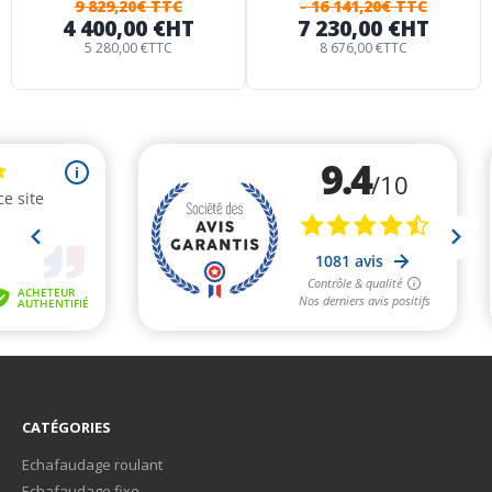
9 829,20€ TTC
- 16 141,20€ TTC
4 400,00 €
HT
7 230,00 €
HT
5 280,00 €
TTC
8 676,00 €
TTC
CATÉGORIES
Echafaudage roulant
Echafaudage fixe