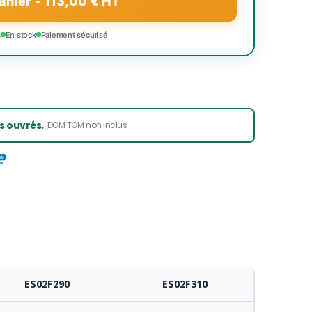
anier - 113,00 € HT
s
En stock
Paiement sécurisé
rs ouvrés.
DOM TOM non inclus
ES02F290
ES02F310