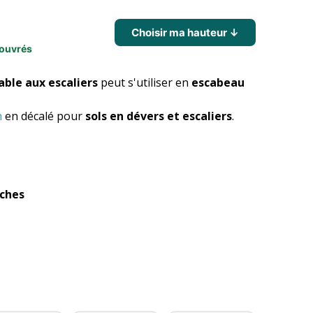
Choisir ma hauteur ↓
 ouvrés
able aux escaliers
peut s'utiliser en
escabeau
n
en décalé pour
sols en dévers et escaliers
.
rches