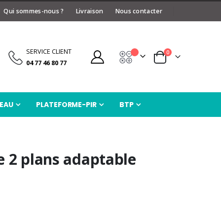
Qui sommes-nous ?
Livraison
Nous contacter
SERVICE CLIENT
articles
0
Devis
Panier
04 77 46 80 77
EAU
PLATEFORME-PIR
BTP
e 2 plans adaptable