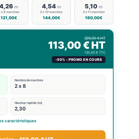
4,26
4,54
5,10
m
m
m
 x 9 marches
2 x 10 marches
2 x 11 marches
121,00€
144,00€
160,00€
226,00 € HT
113,00 € HT
135,60 € TTC
-50% - PROMO EN COURS
Nombre de marches
2 x 8
Hauteur repliée (m)
2,30
es caractéristiques