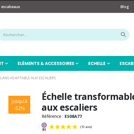
t escabeaux
Blog
NT
ELÉMENTS & ACCESSOIRES
ECHELLE
ESCAB
LANS ADAPTABLE AUX ESCALIERS
Échelle transformabl
jusqu’à
aux escaliers
-52%
Référence :
ES08A77