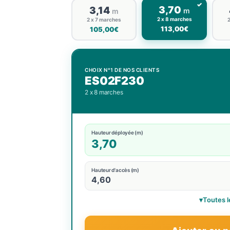
3,70
3,14
m
m
2 x 8 marches
2 x 7 marches
2
113,00€
105,00€
Sélectionné : 3,70 m, 113,00 euros HT
CHOIX N°1 DE NOS CLIENTS
ES02F230
2 x 8 marches
Hauteur déployée (m)
3,70
Hauteur d'accès (m)
4,60
▾
Toutes l