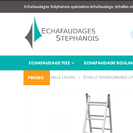
Echafaudages Stéphanois spécialiste échafaudage, échelles e
ECHAFAUDAGE FIXE
ECHAFAUDAGE ROULA
ÉCHELLE
PROMO
ÉCHELLE 2 PLANS
ÉCHELLE TRANSFORMABLE 2 P
Passer
à
la
fin
de
la