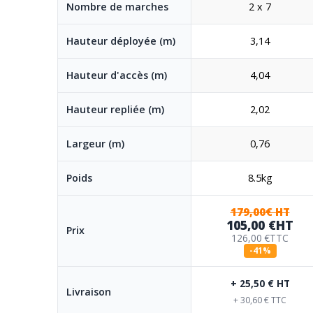
Nombre de marches
2 x 7
Hauteur déployée (m)
3,14
Hauteur d'accès (m)
4,04
Hauteur repliée (m)
2,02
Largeur (m)
0,76
Poids
8.5kg
179,00€ HT
105,00 €
HT
Prix
126,00 €
TTC
-41%
+ 25,50 € HT
Livraison
+ 30,60 € TTC