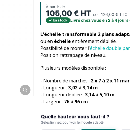
À partir de
105,00 € HT
soit 126,00 € TTC
(10 avis)
Livré chez vous en 2 à 4 jours
L'échelle transformable 2 plans adapt
ou en
échelle
entièrement dépliée.
Possibilité de monter l'
échelle double pa
Position rattrapage de niveau.
Plusieurs modèles disponible :
- Nombre de marches :
2 x 7 à 2 x 11 ma
- Longueur :
3,02 à 3,14 m
- Longueur dépliée :
3,14 à 5,10 m
- Largeur :
76 à 96 cm
Quelle hauteur vous faut-il ?
Sélectionnez pour voir le modèle adapté