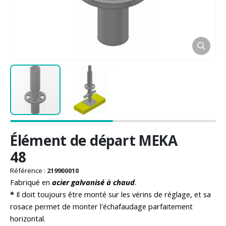
Passer
Élément de départ MEKA
au
début
48
de
la
Référence :
219900010
Galerie
Fabriqué en
acier galvanisé à chaud
.
d’images
*
Il doit toujours être monté sur les vérins de réglage, et sa
rosace permet de monter l'échafaudage parfaitement
horizontal.