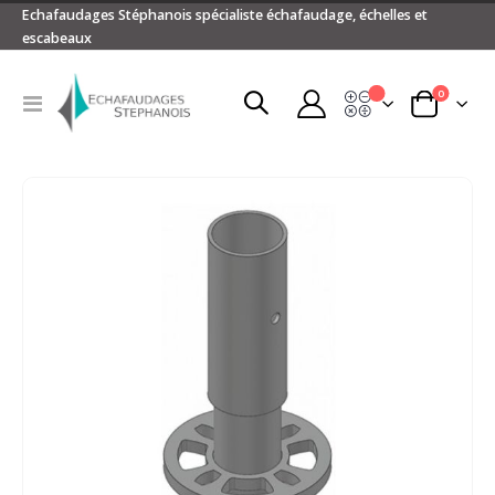
Echafaudages Stéphanois spécialiste échafaudage, échelles et
escabeaux
articles
0
Devis
Basculer
Panier
la
navigation
Passer
à
la
fin
de
la
galerie
d’images