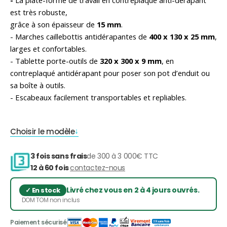
-
La plate-forme de travail en contreplaqué anti-dérapant
est très robuste,
grâce à son épaisseur de
15
mm
.
- Marches caillebottis antidérapantes de
400 x 130 x 25 mm
,
larges et confortables.
- Tablette porte-outils de
320 x 300 x 9 mm
, en
contreplaqué antidérapant pour poser son pot d’enduit ou
sa boîte à outils.
- Escabeaux facilement transportables et repliables.
Choisir le modèle
3 fois sans frais
de 300 à 3 000€ TTC
12 à 60 fois
contactez-nous
Livré chez vous en 2 à 4 jours ouvrés.
DOM TOM non inclus