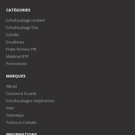
CATÉGORIES
Echafaudage roulant
Echafaudage fixe
Echelle
Escabeau
Plate-formes PIR
Matériel BTP
Promotions
MARQUES
Altrad
Centaure Duarib
Echafaudages Stéphanois
Imer
Telesteps
Tubesca Comabi
INFORMATIONS