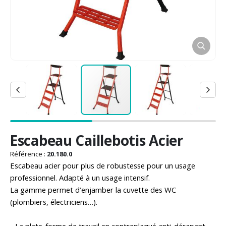
Passer
Escabeau Caillebotis Acier
au
début
Référence :
20.180.0
de
Escabeau acier pour plus de robustesse pour un usage
la
professionnel. Adapté à un usage intensif.
Galerie
La gamme permet d’enjamber la cuvette des WC
d’images
(plombiers, électriciens…).