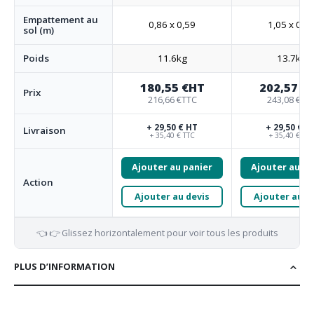
Empattement au
0,86 x 0,59
1,05 x 0,5
sol (m)
Poids
11.6kg
13.7kg
180,55 €
HT
202,57 €
Prix
216,66 €
TTC
243,08 €
TT
+ 29,50 € HT
+ 29,50 € H
Livraison
+ 35,40 € TTC
+ 35,40 € TTC
Ajouter au panier
Ajouter au pa
Action
Ajouter au devis
Ajouter au d
👈 👉 Glissez horizontalement pour voir tous les produits
PLUS D’INFORMATION