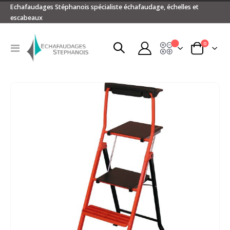
Echafaudages Stéphanois spécialiste échafaudage, échelles et
escabeaux
articles
0
Devis
Basculer
Panier
la
navigation
Passer
à
la
fin
de
la
galerie
d’images