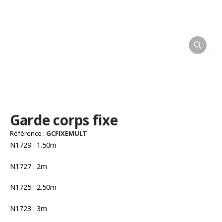
Passer
Garde corps fixe
au
début
Référence :
GCFIXEMULT
de
N1729 : 1.50m
la
Galerie
N1727 : 2m
d’images
N1725 : 2.50m
N1723 : 3m