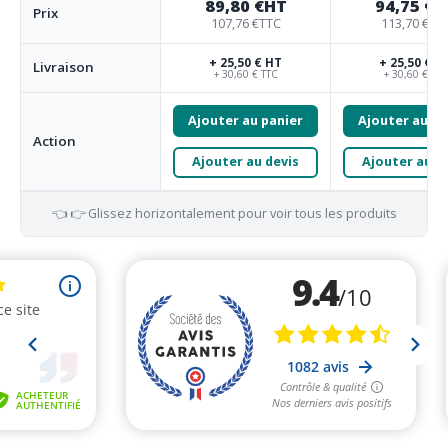
89,80 €
HT
94,75 €
H
Prix
107,76 €
TTC
113,70 €
TT
+ 25,50 € HT
+ 25,50 € H
Livraison
+ 30,60 € TTC
+ 30,60 € TTC
Ajouter au panier
Ajouter au pa
Action
Ajouter au devis
Ajouter au d
👈 👉 Glissez horizontalement pour voir tous les produits