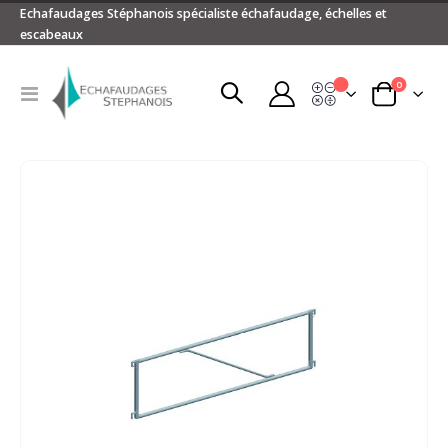
Echafaudages Stéphanois spécialiste échafaudage, échelles et
escabeaux
articles
0
Devis
Basculer
Panier
la
navigation
Passer
à
la
fin
de
la
galerie
d’images