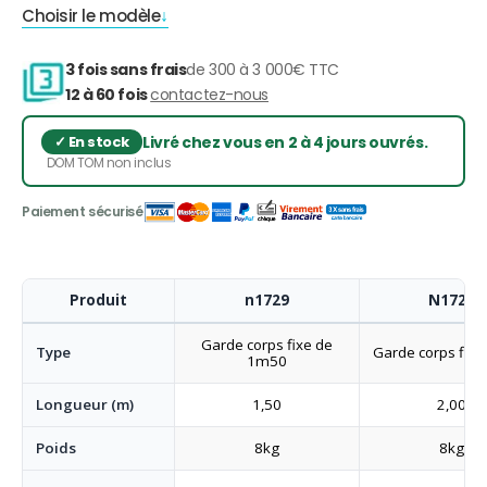
Choisir le modèle
3 fois sans frais
de 300 à 3 000€ TTC
12 à 60 fois
contactez-nous
Livré chez vous en 2 à 4 jours ouvrés.
DOM TOM non inclus
Produit
n1729
N1727
Garde corps fixe de
Type
Garde corps fix
1m50
Longueur (m)
1,50
2,00
Poids
8kg
8kg