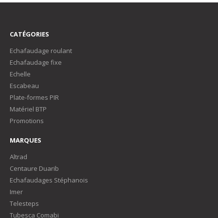
CATÉGORIES
Echafaudage roulant
Echafaudage fixe
Echelle
Escabeau
Plate-formes PIR
Matériel BTP
Promotions
MARQUES
Altrad
Centaure Duarib
Echafaudages Stéphanois
Imer
Telesteps
Tubesca Comabi