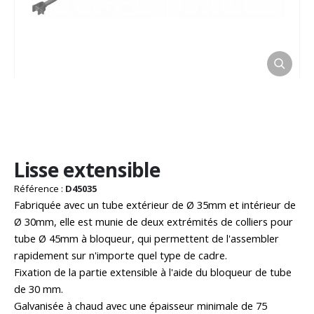
Passer
Lisse extensible
au
début
Référence :
D45035
de
Fabriquée avec un tube extérieur de Ø 35mm et intérieur de
la
Ø 30mm, elle est munie de deux extrémités de colliers pour
Galerie
tube Ø 45mm à bloqueur, qui permettent de l'assembler
d’images
rapidement sur n'importe quel type de cadre.
Fixation de la partie extensible à l'aide du bloqueur de tube
de 30 mm.
Galvanisée à chaud avec une épaisseur minimale de 75