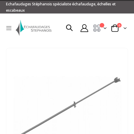
Echafaudages Stéphanois spécialiste échafaudage, échelles et
escabeaux
articles
0
Devis
Basculer
Panier
la
navigation
Passer
à
la
fin
de
la
galerie
d’images