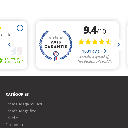
CATÉGORIES
Echafaudage roulant
Echafaudage fixe
Echelle
Escabeau