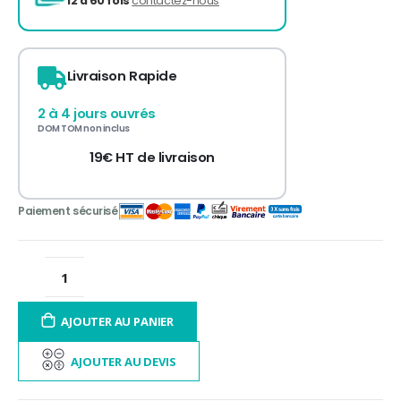
3 fois sans frais
de 300 à 3 000€ TTC
Livraison Rapide
12 à 60 fois
contactez-nous
2 à 4 jours ouvrés
DOM TOM non inclus
19€ HT de livraison
AJOUTER AU PANIER
AJOUTER AU DEVIS