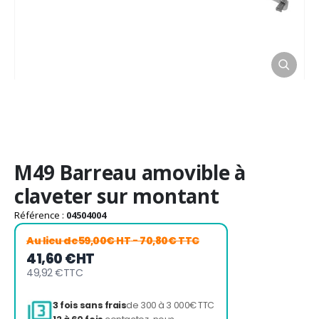
Passer
M49 Barreau amovible à
au
début
claveter sur montant
de
la
Référence :
04504004
Galerie
Au lieu de
59,00€ HT
- 70,80€ TTC
d’images
41,60 €
HT
49,92 €
TTC