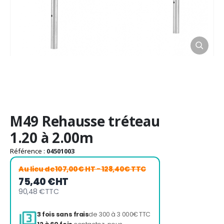
Passer
M49 Rehausse tréteau
au
début
1.20 à 2.00m
de
la
Référence :
04501003
Galerie
Au lieu de
107,00€ HT
- 128,40€ TTC
d’images
75,40 €
HT
90,48 €
TTC