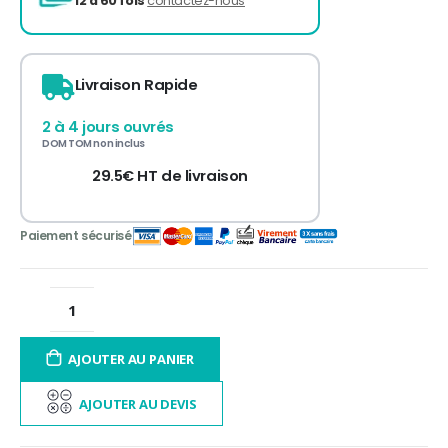
3 fois sans frais
de 300 à 3 000€ TTC
Livraison Rapide
12 à 60 fois
contactez-nous
2 à 4 jours ouvrés
DOM TOM non inclus
29.5€ HT de livraison
AJOUTER AU PANIER
AJOUTER AU DEVIS