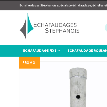
Echafaudages Stéphanois spécialiste échafaudage, échelles e
ECHAFAUDAGE FIXE
ECHAFAUDAGE ROULA
PROMO
Passer
à
la
fin
de
la
galerie
d’images