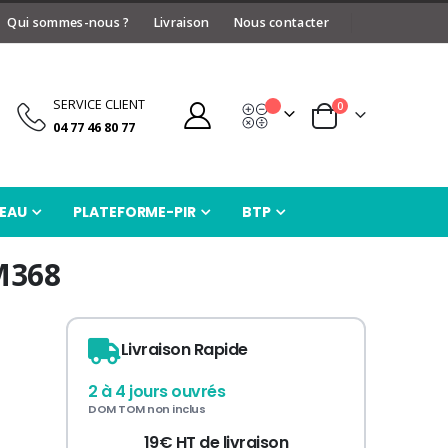
Qui sommes-nous ?
Livraison
Nous contacter
SERVICE CLIENT
articles
0
Devis
Panier
04 77 46 80 77
EAU
PLATEFORME-PIR
BTP
M368
Livraison Rapide
2 à 4 jours ouvrés
DOM TOM non inclus
19€ HT de livraison