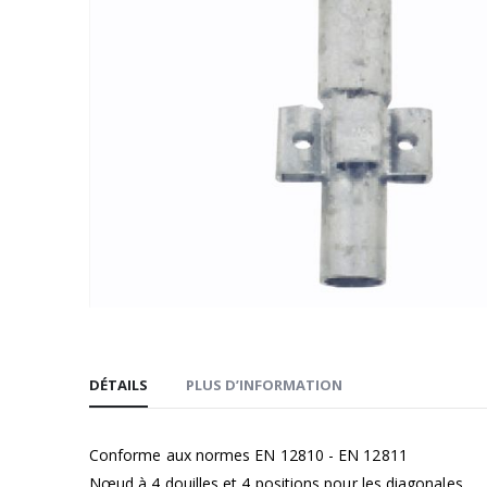
Passer
au
DÉTAILS
PLUS D’INFORMATION
début
de
la
Conforme aux normes EN 12810 - EN 12811
Galerie
Nœud à 4 douilles et 4 positions pour les diagonales.