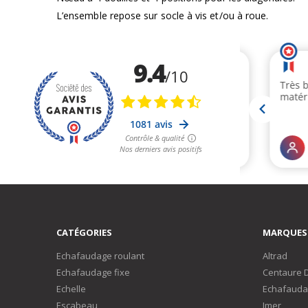
d’images
L’ensemble repose sur socle à vis et/ou à roue.
CATÉGORIES
MARQUES
Echafaudage roulant
Altrad
Echafaudage fixe
Centaure 
Echelle
Echafauda
Escabeau
Imer