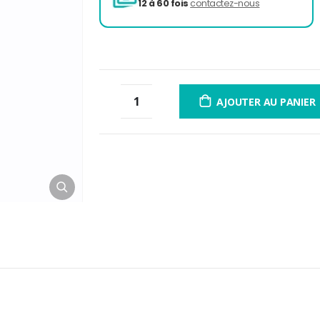
3 fois sans frais
de 300 à 
12 à 60 fois
contactez-nou
AJOUTER AU PANIER