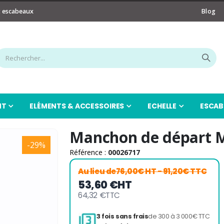
t escabeaux
Blog
NT
ELÉMENTS & ACCESSOIRES
ECHELLE
ESCAB
Manchon de départ 
-29%
Référence :
00026717
Au lieu de
76,00€ HT
- 91,20€ TTC
53,60 €
HT
64,32 €
TTC