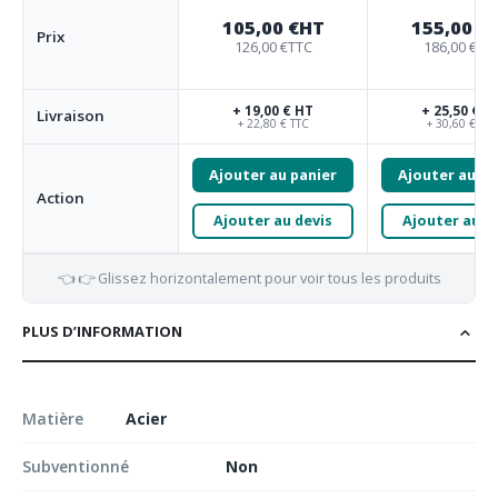
105,00 €
HT
155,00 €
Prix
126,00 €
TTC
186,00 €
TT
+ 19,00 € HT
+ 25,50 € H
Livraison
+ 22,80 € TTC
+ 30,60 € TTC
Ajouter au panier
Ajouter au pa
Action
Ajouter au devis
Ajouter au d
👈 👉 Glissez horizontalement pour voir tous les produits
PLUS D’INFORMATION
Matière
Acier
Subventionné
Non