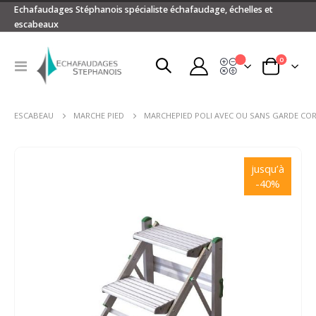
Echafaudages Stéphanois spécialiste échafaudage, échelles et
escabeaux
articles
0
Devis
Basculer
Panier
la
navigation
ESCABEAU
MARCHE PIED
MARCHEPIED POLI AVEC OU SANS GARDE CO
Passer
à
jusqu’à
la
-40%
fin
de
la
galerie
d’images