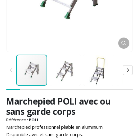
Passer
Marchepied POLI avec ou
au
début
sans garde corps
de
la
Référence :
POLI
Galerie
Marchepied professionnel pliable en aluminium.
d’images
Disponible avec et sans garde-corps.