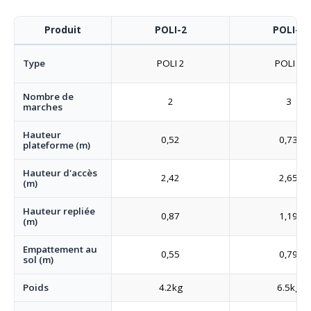
Produit
POLI-2
POLI-3
Type
POLI 2
POLI 3
Nombre de
2
3
marches
Hauteur
0,52
0,73
plateforme (m)
Hauteur d'accès
2,42
2,65
(m)
Hauteur repliée
0,87
1,19
(m)
Empattement au
0,55
0,79
sol (m)
Poids
4.2kg
6.5kg