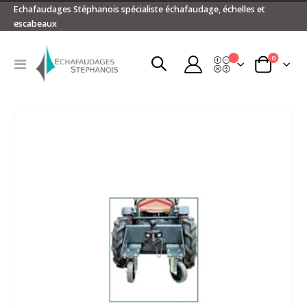
Echafaudages Stéphanois spécialiste échafaudage, échelles et
escabeaux
articles
0
Devis
Basculer
Panier
la
navigation
Passer
à
la
fin
de
la
galerie
d’images