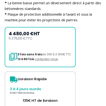
*
La benne basse permet un déversement direct à partir des
bétonnières standards.
*
Plaque de protection additionnelle à l'avant et sous la
machine pour éviter les projections de pierres.
4 480,00 €
HT
5 376,00 €
TTC
Livraison Rapide
2 à 4 jours ouvrés
DOM TOM non inclus
3 fois sans frais
de 300 à 3 000€ TTC
135€ HT de livraison
12 à 60 fois
contactez-nous