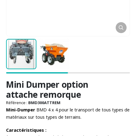
Passer
Mini Dumper option
au
début
attache remorque
de
la
Référence :
BMD300ATTREM
Galerie
Mini-Dumper
BMD 4 x 4 pour le transport de tous types de
d’images
matériaux sur tous types de terrains.
Caractéristiques :