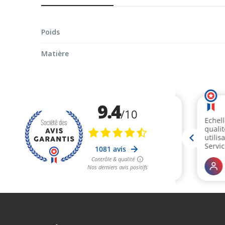
d’images
Poids
Matière