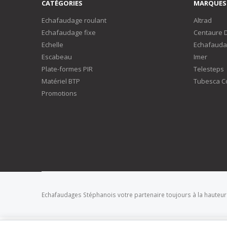
CATÉGORIES
MARQUES
Echafaudage roulant
Altrad
Echafaudage fixe
Centaure 
Echelle
Echafauda
Escabeau
Imer
Plate-formes PIR
Telesteps
Matériel BTP
Tubesca C
Promotions
Echafaudages Stéphanois votre partenaire toujours à la hauteur