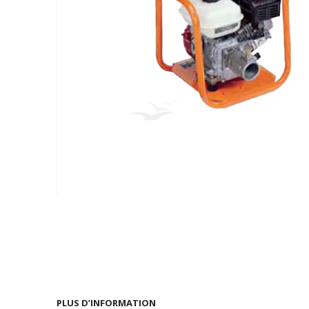
Passer
au
début
de
la
Galerie
PLUS D’INFORMATION