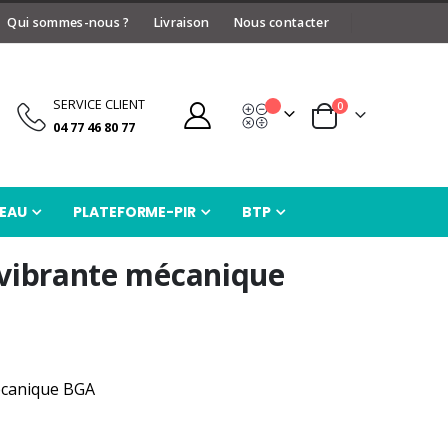
Qui sommes-nous ?
Livraison
Nous contacter
SERVICE CLIENT
articles
0
Devis
Panier
04 77 46 80 77
EAU
PLATEFORME-PIR
BTP
 vibrante mécanique
écanique BGA