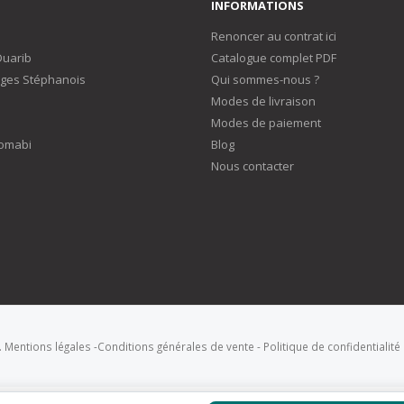
INFORMATIONS
Renoncer au contrat ici
Duarib
Catalogue complet PDF
ges Stéphanois
Qui sommes-nous ?
Modes de livraison
Modes de paiement
omabi
Blog
Nous contacter
.
Mentions légales
-
Conditions générales de vente
-
Politique de confidentialité