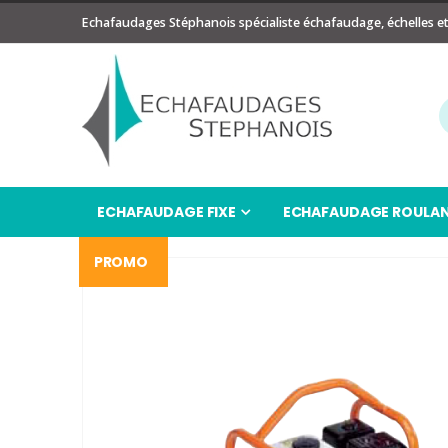
Echafaudages Stéphanois spécialiste échafaudage, échelles e
ECHAFAUDAGE FIXE
ECHAFAUDAGE ROULA
PROMO
Passer
à
la
fin
de
la
galerie
d’images