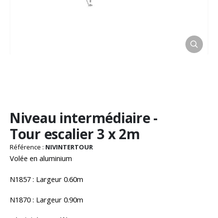
Passer
Niveau intermédiaire -
au
début
Tour escalier 3 x 2m
de
la
Référence :
NIVINTERTOUR
Galerie
Volée en aluminium
d’images
N1857 : Largeur 0.60m
N1870 : Largeur 0.90m