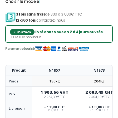
Choisir le modèle
3 fois sans frais
de 300 à 3 000€ TTC
12 à 60 fois
contactez-nous
Livré chez vous en 2 à 4 jours ouvrés.
DOM TOM non inclus
Produit
N1857
N1873
Poids
180kg
204kg
1 903,66 €
HT
2 003,49 €
HT
Prix
2 284,39 €
TTC
2 404,19 €
TTC
+ 135,00 € HT
+ 135,00 € HT
Livraison
+ 162,00 € TTC
+ 162,00 € TTC