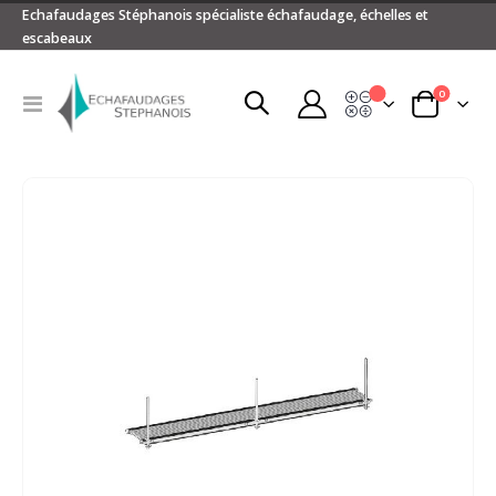
Echafaudages Stéphanois spécialiste échafaudage, échelles et
escabeaux
articles
0
Devis
Basculer
Panier
la
navigation
Passer
à
la
fin
de
la
galerie
d’images