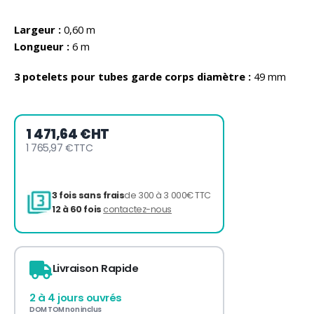
Largeur :
0,60 m
Longueur :
6 m
3 potelets pour tubes garde corps diamètre :
49 mm
1 471,64 €
HT
1 765,97 €
TTC
Livraison Rapide
3 fois sans frais
de 300 à 3 000€ TTC
2 à 4 jours ouvrés
12 à 60 fois
contactez-nous
DOM TOM non inclus