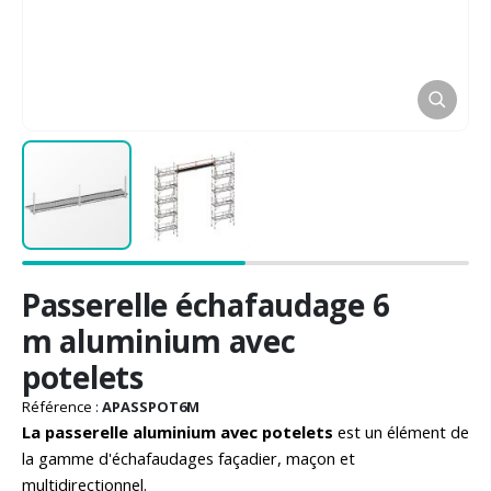
Passer
Passerelle échafaudage 6
au
début
m aluminium avec
de
potelets
la
Galerie
Référence :
APASSPOT6M
d’images
La passerelle aluminium avec potelets
est un élément de
la gamme d'échafaudages façadier, maçon et
multidirectionnel.