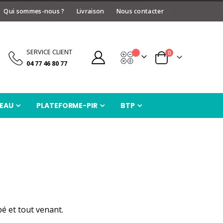
Qui sommes-nous ?
Livraison
Nous contacter
SERVICE CLIENT
articles
0
Devis
Panier
04 77 46 80 77
EAU
PLATEFORME-PIR
BTP
é et tout venant.