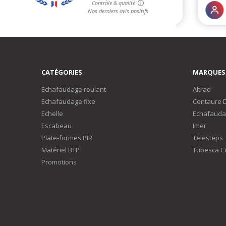
CATÉGORIES
MARQUES
Echafaudage roulant
Altrad
Echafaudage fixe
Centaure 
Echelle
Echafauda
Escabeau
Imer
Plate-formes PIR
Telesteps
Matériel BTP
Tubesca C
Promotions