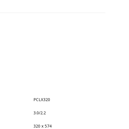
PCLX320
3.0/2.2
320 x 574