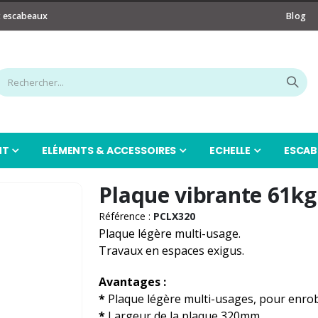
t escabeaux
Blog
NT
ELÉMENTS & ACCESSOIRES
ECHELLE
ESCAB
Plaque vibrante 61kg
Référence :
PCLX320
Plaque légère multi-usage.
Travaux en espaces exigus.
Avantages :
*
Plaque légère multi-usages, pour enrob
*
Largeur de la plaque 320mm.