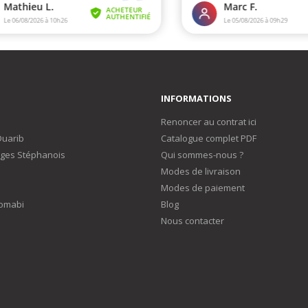
INFORMATIONS
Renoncer au contrat ici
Duarib
Catalogue complet PDF
ges Stéphanois
Qui sommes-nous ?
Modes de livraison
Modes de paiement
omabi
Blog
Nous contacter