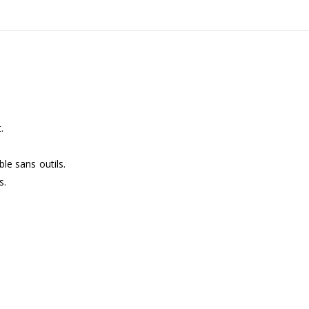
.
le sans outils.
s.