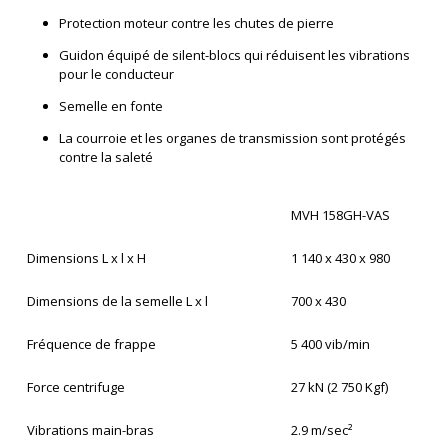
Protection moteur contre les chutes de pierre
Guidon équipé de silent-blocs qui réduisent les vibrations
pour le conducteur
Semelle en fonte
La courroie et les organes de transmission sont protégés
contre la saleté
MVH 158GH-VAS
Dimensions L x l x H
1 140 x 430 x 980
Dimensions de la semelle L x l
700 x 430
Fréquence de frappe
5 400 vib/min
Force centrifuge
27 kN (2 750 Kgf)
Vibrations main-bras
2.9 m/sec²