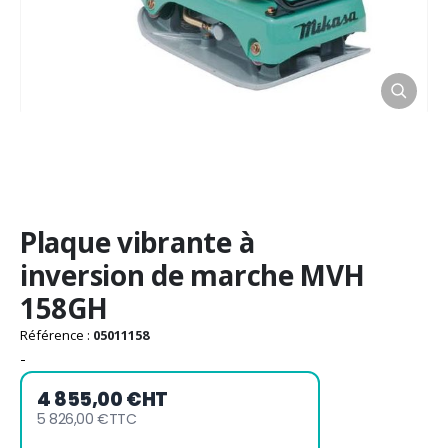
Passer
Plaque vibrante à
au
début
inversion de marche MVH
de
158GH
la
Galerie
Référence :
05011158
d’images
-
4 855,00 €
HT
5 826,00 €
TTC