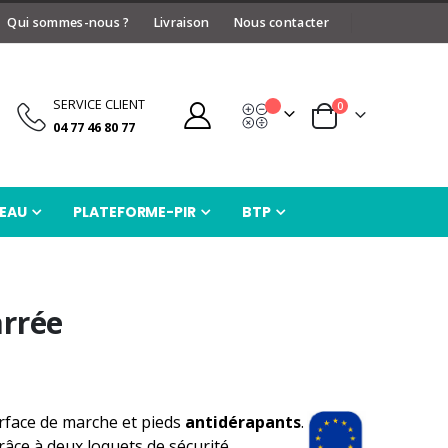
Qui sommes-nous ?
Livraison
Nous contacter
SERVICE CLIENT
articles
0
Devis
Panier
04 77 46 80 77
EAU
PLATEFORME-PIR
BTP
arrée
rface de marche et pieds
antidérapants
.
râce à deux loquets de sécurité.