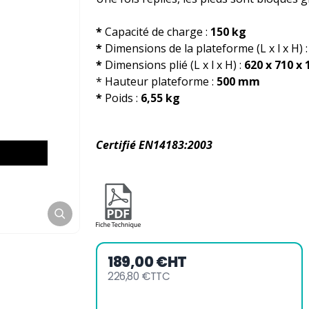
(1 avis)
*
Capacité de charge :
150 kg
*
Dimensions de la plateforme (L x l x H) 
*
Dimensions plié (L x l x H) :
620 x 710 x
* Hauteur plateforme :
500 mm
*
Poids :
6,55 kg
Certifié EN14183:2003
189,00 €
HT
226,80 €
TTC