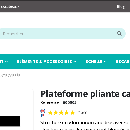
t escabeaux
Blog
NT
ELÉMENTS & ACCESSOIRES
ECHELLE
ESCAB
ANTE CARRÉE
Plateforme pliante c
Référence :
600905
Structure en
aluminium
anodisé avec su
Une fois repliés, les pieds sont bloqués g