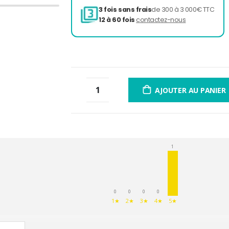
3 fois sans frais
de 300 à 
12 à 60 fois
contactez-nou
AJOUTER AU PANIER
1
0
0
0
0
1★
2★
3★
4★
5★